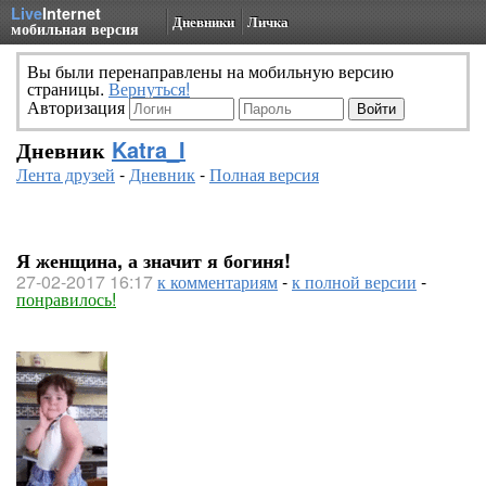
Live
Internet
Дневники
Личка
мобильная версия
Вы были перенаправлены на мобильную версию
страницы.
Вернуться!
Авторизация
Дневник
Katra_I
Лента друзей
-
Дневник
-
Полная версия
Я женщина, а значит я богиня!
27-02-2017 16:17
к комментариям
-
к полной версии
-
понравилось!