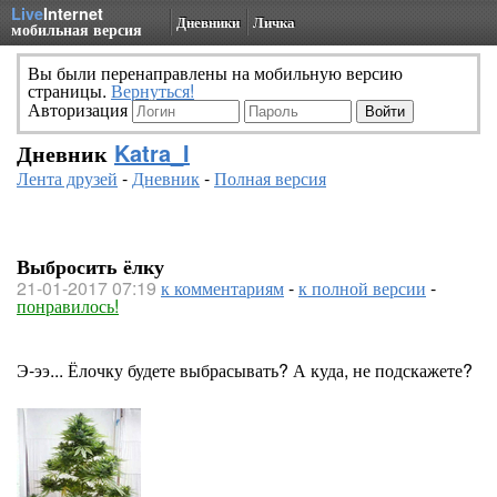
Live
Internet
Дневники
Личка
мобильная версия
Вы были перенаправлены на мобильную версию
страницы.
Вернуться!
Авторизация
Дневник
Katra_I
Лента друзей
-
Дневник
-
Полная версия
Выбросить ёлку
21-01-2017 07:19
к комментариям
-
к полной версии
-
понравилось!
Э-ээ... Ёлочку будете выбрасывать? А куда, не подскажете?