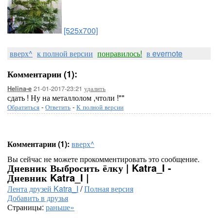
[525x700]
вверх^
к полной версии
понравилось!
в evernote
Комментарии (1):
21-01-2017-23:21
удалить
Helina-e
сдать ! Ну на металлолом ,чтоли !""
Обратиться
-
Ответить
-
К полной версии
Комментарии (1):
вверх^
Вы сейчас не можете прокомментировать это сообщение.
Дневник Выбросить ёлку | Katra_I -
Дневник Katra_I |
Лента друзей Katra_I
/
Полная версия
Добавить в друзья
Страницы:
раньше»