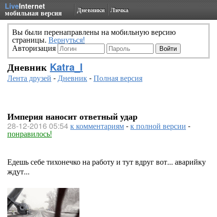
Live
Internet
Дневники
Личка
мобильная версия
Вы были перенаправлены на мобильную версию
страницы.
Вернуться!
Авторизация
Дневник
Katra_I
Лента друзей
-
Дневник
-
Полная версия
Империя наносит ответный удар
28-12-2016 05:54
к комментариям
-
к полной версии
-
понравилось!
Едешь себе тихонечко на работу и тут вдруг вот... аварийку
ждут...