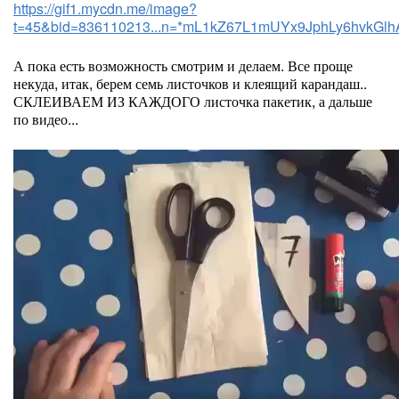
https://gif1.mycdn.me/image?
t=45&bid=836110213...n=*mL1kZ67L1mUYx9JphLy6hvkGlh
А пока есть возможность смотрим и делаем. Все проще
некуда, итак, берем семь листочков и клеящий карандаш..
СКЛЕИВАЕМ ИЗ КАЖДОГО листочка пакетик, а дальше
по видео...