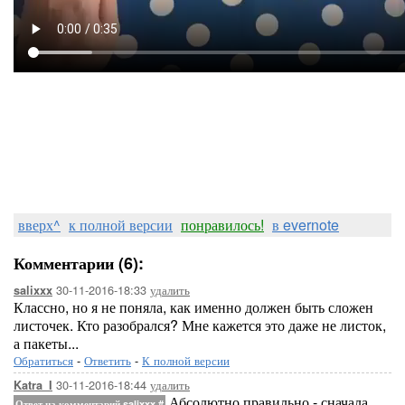
вверх^
к полной версии
понравилось!
в evernote
Комментарии (6):
30-11-2016-18:33
удалить
salixxx
Классно, но я не поняла, как именно должен быть сложен
листочек. Кто разобрался? Мне кажется это даже не листок,
а пакеты...
Обратиться
-
Ответить
-
К полной версии
30-11-2016-18:44
удалить
Katra_I
Абсолютно правильно - сначала
Ответ на комментарий salixxx
#