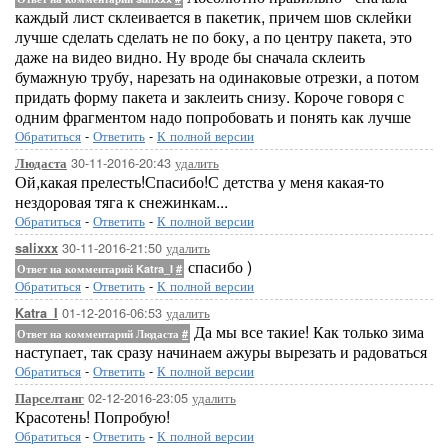
каждый лист склеивается в пакетик, причем шов склейки
лучше сделать сделать не по боку, а по центру пакета, это
даже на видео видно. Ну вроде бы сначала склеить
бумажную трубу, нарезать на одинаковые отрезки, а потом
придать форму пакета и заклеить снизу. Короче говоря с
одним фрагментом надо попробовать и понять как лучше
Обратиться
-
Ответить
-
К полной версии
30-11-2016-20:43
удалить
Людаста
Ой,какая прелесть!Спасибо!С детства у меня какая-то
нездоровая тяга к снежинкам...
Обратиться
-
Ответить
-
К полной версии
30-11-2016-21:50
удалить
salixxx
спасибо )
Ответ на комментарий Katra_I
#
Обратиться
-
Ответить
-
К полной версии
01-12-2016-06:53
удалить
Katra_I
Да мы все такие! Как только зима
Ответ на комментарий Людаста
#
наступает, так сразу начинаем ажуры вырезать и радоваться
Обратиться
-
Ответить
-
К полной версии
02-12-2016-23:05
удалить
Парселтанг
Красотень! Попробую!
Обратиться
-
Ответить
-
К полной версии