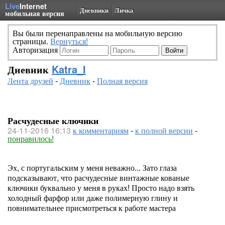
Live
Internet
Дневники
Личка
мобильная версия
Вы были перенаправлены на мобильную версию
страницы.
Вернуться!
Авторизация
Дневник
Katra_I
Лента друзей
-
Дневник
-
Полная версия
Расчудесные ключики
24-11-2016 16:13
к комментариям
-
к полной версии
-
понравилось!
Эх, с португальским у меня неважно... Зато глаза
подсказывают, что расчудесные винтажные кованые
ключики буквально у меня в руках! Просто надо взять
холодный фарфор или даже полимерную глину и
повнимательнее присмотреться к работе мастера