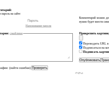
ентарий:
 пароль на сайте:
Комментарий можно доб
нужно будет ввести сим
Напоминание пароля
тария:
смайлики
Прикрепить картинк
Переводить URL в
Подписаться на к
Подписать карти
рафии: (найти ошибки)