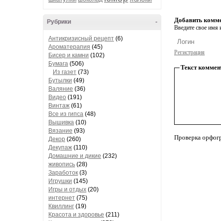
Добавить комм
Рубрики
-
Введите свое имя и
Антикризисный рецепт
(6)
Ароматерапия
(45)
Регистрация
Бисер и камни
(102)
Бумага
(506)
Текст коммен
Из газет
(73)
Бутылки
(49)
Валяние
(36)
Видео
(191)
Винтаж
(61)
Все из гипса
(48)
Вышивка
(10)
Вязание
(93)
Проверка орфог
Декор
(260)
Декупаж
(110)
Домашние и дикие
(232)
живопись
(28)
Заработок
(3)
Игрушки
(145)
Игры и отдых
(20)
интернет
(75)
Квиллинг
(19)
Красота и здоровье
(211)