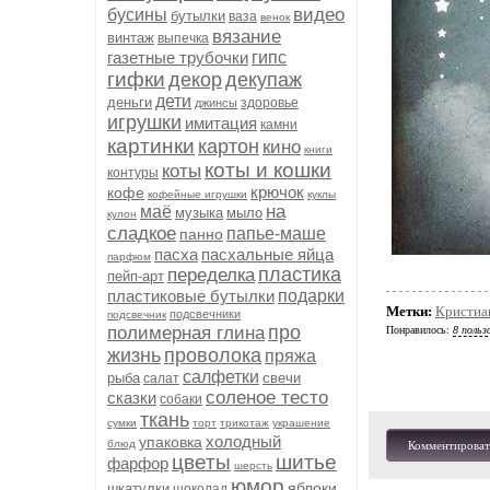
видео
бусины
бутылки
ваза
венок
вязание
винтаж
выпечка
газетные трубочки
гипс
гифки
декор
декупаж
дети
деньги
здоровье
джинсы
игрушки
имитация
камни
картинки
картон
кино
книги
коты и кошки
коты
контуры
крючок
кофе
кофейные игрушки
куклы
на
маё
музыка
мыло
кулон
сладкое
папье-маше
панно
пасха
пасхальные яйца
парфюм
пластика
переделка
пейп-арт
пластиковые бутылки
подарки
Метки:
Кристиа
подсвечники
подсвечник
про
полимерная глина
Понравилось:
8 польз
жизнь
проволока
пряжа
салфетки
рыба
свечи
салат
соленое тесто
сказки
собаки
ткань
сумки
торт
трикотаж
украшение
холодный
упаковка
блюд
Комментироват
цветы
шитье
фарфор
шерсть
юмор
яблоки
шкатулки
шоколад