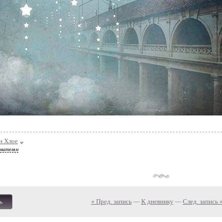
н Хлое
ователям
« Пред. запись
—
К дневнику
—
След. запись 
ь