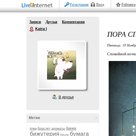
Регистрация
Вход
Рейтинги
Записи
Друзья
Комментарии
Katra I
ПОРА С
Пятница, 18 Ноябр
Спокойной ночи,
В друзья
Метки
-
банки
ёлки
Браслет
ароматы
бижутерия
бумага
бисер