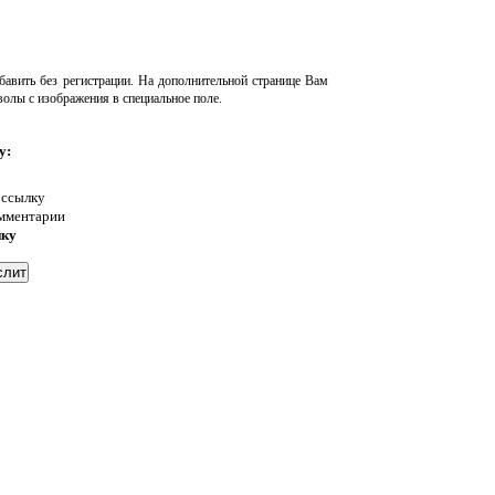
авить без регистрации. На дополнительной странице Вам
волы с изображения в специальное поле.
у:
 ссылку
омментарии
нку