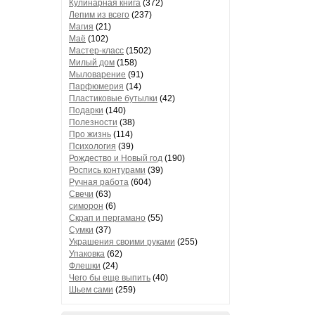
Кулинарная книга
(372)
Лепим из всего
(237)
Магия
(21)
Маё
(102)
Мастер-класс
(1502)
Милый дом
(158)
Мыловарение
(91)
Парфюмерия
(14)
Пластиковые бутылки
(42)
Подарки
(140)
Полезности
(38)
Про жизнь
(114)
Психология
(39)
Рождество и Новый год
(190)
Роспись контурами
(39)
Ручная работа
(604)
Свечи
(63)
симорон
(6)
Скрап и пергамано
(55)
Сумки
(37)
Украшения своими руками
(255)
Упаковка
(62)
Флешки
(24)
Чего бы еще выпить
(40)
Шьем сами
(259)