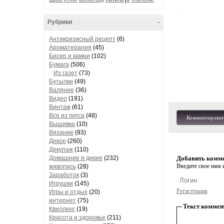
Рубрики
-
Антикризисный рецепт
(6)
Ароматерапия
(45)
Бисер и камни
(102)
Бумага
(506)
Из газет
(73)
Бутылки
(49)
Валяние
(36)
Видео
(191)
Винтаж
(61)
Все из гипса
(48)
Комментироват
Вышивка
(10)
Вязание
(93)
Декор
(260)
Декупаж
(110)
Домашние и дикие
(232)
Добавить комм
Введите свое имя и
живопись
(28)
Заработок
(3)
Игрушки
(145)
Регистрация
Игры и отдых
(20)
интернет
(75)
Текст коммен
Квиллинг
(19)
Красота и здоровье
(211)