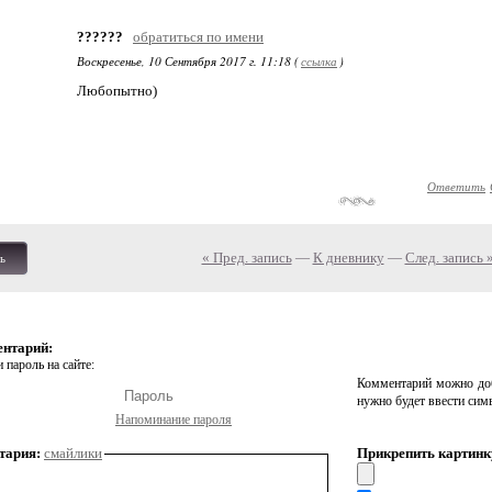
??????
обратиться по имени
Воскресенье, 10 Сентября 2017 г. 11:18 (
ссылка
)
Любопытно)
Ответить
« Пред. запись
—
К дневнику
—
След. запись 
ь
ентарий:
 пароль на сайте:
Комментарий можно доб
нужно будет ввести сим
Напоминание пароля
тария:
смайлики
Прикрепить картинк