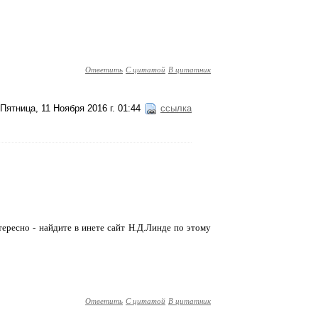
Ответить
С цитатой
В цитатник
Пятница, 11 Ноября 2016 г. 01:44
ссылка
ересно - найдите в инете сайт Н.Д.Линде по этому
Ответить
С цитатой
В цитатник