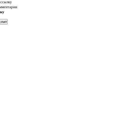
 ссылку
омментарии
нку