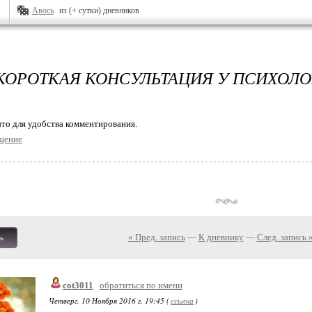
Авось
из (+ сутки) дневников
КОРОТКАЯ КОНСУЛЬТАЦИЯ У ПСИХОЛО
то для удобства комментирования.
щение
« Пред. запись
—
К дневнику
—
След. запись 
ь
cot3011
обратиться по имени
Четверг, 10 Ноября 2016 г. 19:45 (
ссылка
)