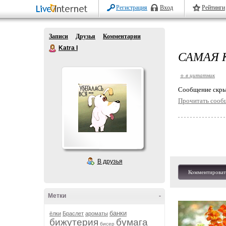
Регистрация
Вход
Рейтинги
Записи
Друзья
Комментарии
Katra I
САМАЯ 
+ в цитатник
Cообщение скры
Прочитать сооб
В друзья
Комментироват
Метки
-
банки
ёлки
Браслет
ароматы
бижутерия
бумага
бисер