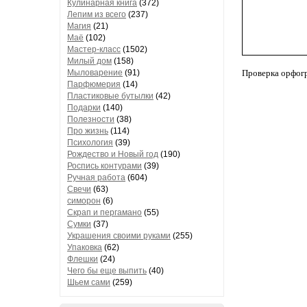
Кулинарная книга
(372)
Лепим из всего
(237)
Магия
(21)
Маё
(102)
Мастер-класс
(1502)
Милый дом
(158)
Мыловарение
(91)
Проверка орфог
Парфюмерия
(14)
Пластиковые бутылки
(42)
Подарки
(140)
Полезности
(38)
Про жизнь
(114)
Психология
(39)
Рождество и Новый год
(190)
Роспись контурами
(39)
Ручная работа
(604)
Свечи
(63)
симорон
(6)
Скрап и пергамано
(55)
Сумки
(37)
Украшения своими руками
(255)
Упаковка
(62)
Флешки
(24)
Чего бы еще выпить
(40)
Шьем сами
(259)