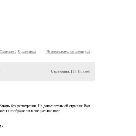
С цитатой
В цитатник
|
Не показывать комментарий
»
Страницы:
[1] [
Новые
]
авить без регистрации. На дополнительной странице Вам
волы с изображения в специальное поле.
у: