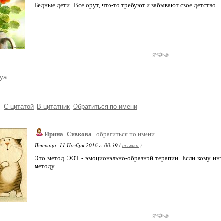
Бедные дети...Все орут, что-то требуют и забывают свое детство...
ya
ь
С цитатой
В цитатник
Обратиться по имени
Ирина_Сивкова
обратиться по имени
Пятница, 11 Ноября 2016 г. 00:39 (
ссылка
)
Это метод ЭОТ - эмоционально-образной терапии. Если кому инт
методу.