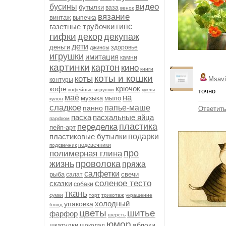
видео
бусины
бутылки
ваза
венок
вязание
винтаж
выпечка
газетные трубочки
гипс
гифки
декор
декупаж
дети
деньги
здоровье
джинсы
игрушки
имитация
камни
картинки
картон
кино
книги
коты и кошки
коты
Msavi
контуры
крючок
кофе
кофейные игрушки
куклы
точно
на
маё
музыка
мыло
кулон
сладкое
папье-маше
панно
Ответит
пасха
пасхальные яйца
парфюм
пластика
переделка
пейп-арт
пластиковые бутылки
подарки
подсвечники
подсвечник
про
полимерная глина
жизнь
проволока
пряжа
салфетки
рыба
свечи
салат
соленое тесто
сказки
собаки
ткань
сумки
торт
трикотаж
украшение
холодный
упаковка
блюд
цветы
шитье
фарфор
шерсть
юмор
яблоки
шкатулки
шоколад