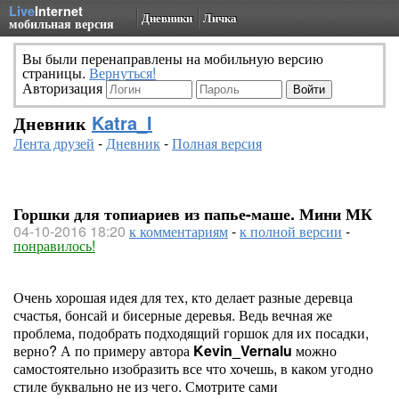
Live
Internet
Дневники
Личка
мобильная версия
Вы были перенаправлены на мобильную версию
страницы.
Вернуться!
Авторизация
Дневник
Katra_I
Лента друзей
-
Дневник
-
Полная версия
Горшки для топиариев из папье-маше. Мини МК
04-10-2016 18:20
к комментариям
-
к полной версии
-
понравилось!
Очень хорошая идея для тех, кто делает разные деревца
счастья, бонсай и бисерные деревья. Ведь вечная же
проблема, подобрать подходящий горшок для их посадки,
верно? А по примеру автора
Kevin_Vernalu
можно
самостоятельно изобразить все что хочешь, в каком угодно
стиле буквально не из чего. Смотрите сами