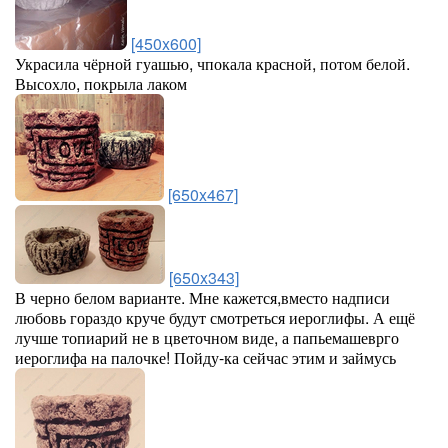
[450x600]
Украсила чёрной гуашью, чпокала красной, потом белой.
Высохло, покрыла лаком
[650x467]
[650x343]
В черно белом варианте. Мне кажется,вместо надписи
любовь гораздо круче будут смотреться иероглифы. А ещё
лучше топиарий не в цветочном виде, а папьемашеврго
иероглифа на палочке! Пойду-ка сейчас этим и займусь