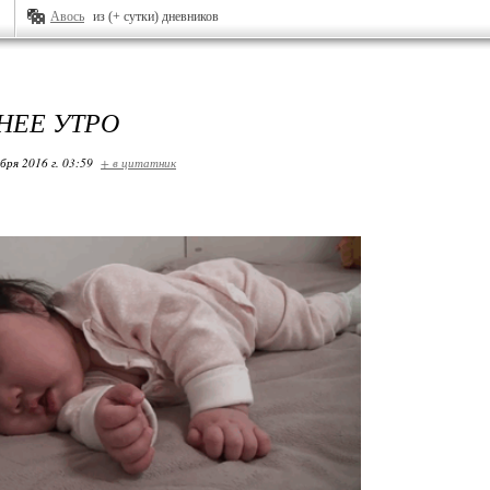
Авось
из (+ сутки) дневников
НЕЕ УТРО
бря 2016 г. 03:59
+ в цитатник
о