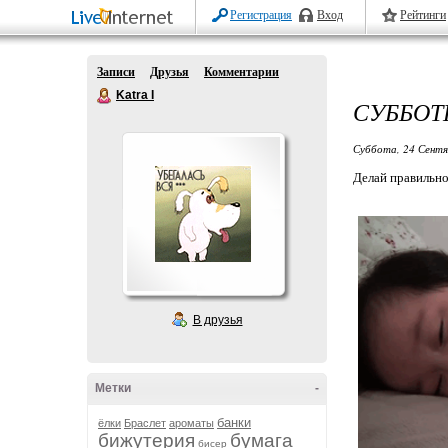
Регистрация
Вход
Рейтинги
Записи
Друзья
Комментарии
Katra I
СУББОТ
Суббота, 24 Сентя
Делай правильн
В друзья
Метки
-
банки
ёлки
Браслет
ароматы
бижутерия
бумага
бисер