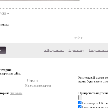
дети
ователям
« Пред. запись
—
К дневнику
—
След. запись 
ь
ентарий:
 пароль на сайте:
Комментарий можно доб
нужно будет ввести сим
Напоминание пароля
тария:
смайлики
Прикрепить картинк
Переводить URL в
Подписаться на к