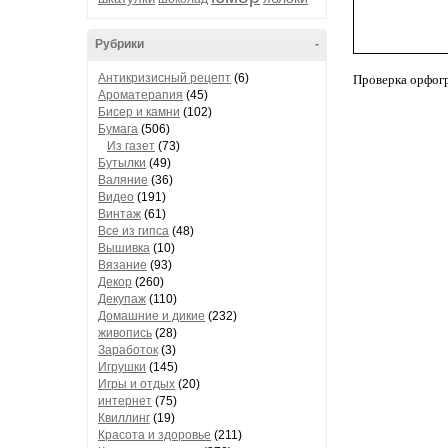
Рубрики
-
Антикризисный рецепт
(6)
Проверка орфог
Ароматерапия
(45)
Бисер и камни
(102)
Бумага
(506)
Из газет
(73)
Бутылки
(49)
Валяние
(36)
Видео
(191)
Винтаж
(61)
Все из гипса
(48)
Вышивка
(10)
Вязание
(93)
Декор
(260)
Декупаж
(110)
Домашние и дикие
(232)
живопись
(28)
Заработок
(3)
Игрушки
(145)
Игры и отдых
(20)
интернет
(75)
Квиллинг
(19)
Красота и здоровье
(211)