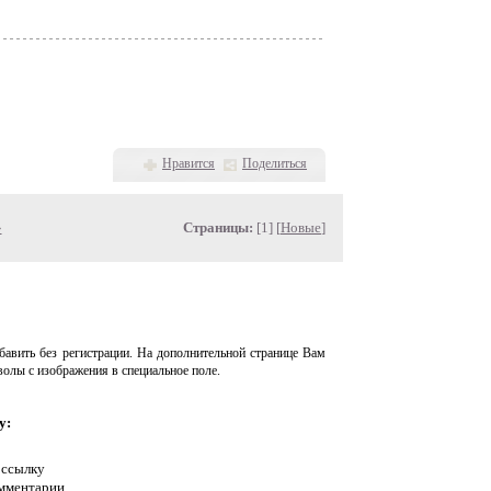
Нравится
Поделиться
»
Страницы:
[1] [
Новые
]
авить без регистрации. На дополнительной странице Вам
волы с изображения в специальное поле.
у:
 ссылку
омментарии