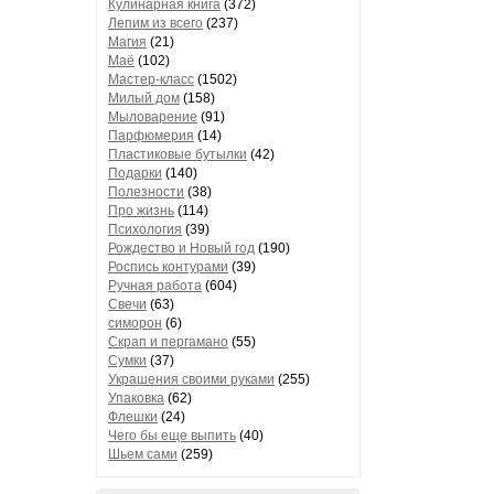
Кулинарная книга
(372)
Лепим из всего
(237)
Магия
(21)
Маё
(102)
Мастер-класс
(1502)
Милый дом
(158)
Мыловарение
(91)
Парфюмерия
(14)
Пластиковые бутылки
(42)
Подарки
(140)
Полезности
(38)
Про жизнь
(114)
Психология
(39)
Рождество и Новый год
(190)
Роспись контурами
(39)
Ручная работа
(604)
Свечи
(63)
симорон
(6)
Скрап и пергамано
(55)
Сумки
(37)
Украшения своими руками
(255)
Упаковка
(62)
Флешки
(24)
Чего бы еще выпить
(40)
Шьем сами
(259)