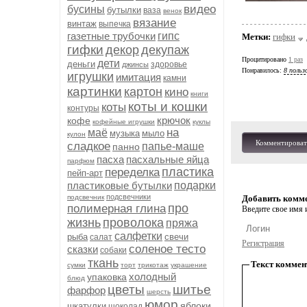
видео
бусины
бутылки
ваза
венок
вязание
винтаж
выпечка
газетные трубочки
гипс
Метки:
гифки
гифки
декор
декупаж
Процитировано
1 раз
дети
деньги
здоровье
джинсы
Понравилось:
8 польз
игрушки
имитация
камни
картинки
картон
кино
книги
коты и кошки
коты
контуры
крючок
кофе
кофейные игрушки
куклы
на
маё
музыка
мыло
кулон
Комментироват
сладкое
папье-маше
панно
пасха
пасхальные яйца
парфюм
пластика
переделка
пейп-арт
пластиковые бутылки
подарки
подсвечники
подсвечник
Добавить комм
про
полимерная глина
Введите свое имя и
жизнь
проволока
пряжа
салфетки
рыба
свечи
салат
Регистрация
соленое тесто
сказки
собаки
ткань
Текст коммен
сумки
торт
трикотаж
украшение
холодный
упаковка
блюд
цветы
шитье
фарфор
шерсть
юмор
яблоки
шкатулки
шоколад