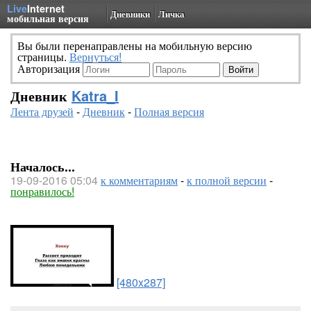
Live
Internet
Дневники
Личка
мобильная версия
Вы были перенаправлены на мобильную версию
страницы.
Вернуться!
Авторизация
Дневник
Katra_I
Лента друзей
-
Дневник
-
Полная версия
Началось...
19-09-2016 05:04
к комментариям
-
к полной версии
-
понравилось!
[480x287]