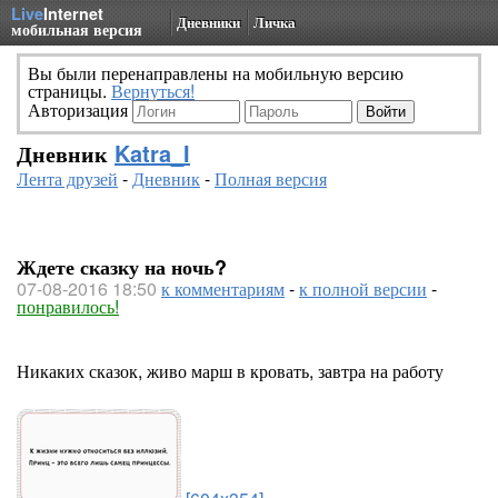
Live
Internet
Дневники
Личка
мобильная версия
Вы были перенаправлены на мобильную версию
страницы.
Вернуться!
Авторизация
Дневник
Katra_I
Лента друзей
-
Дневник
-
Полная версия
Ждете сказку на ночь?
07-08-2016 18:50
к комментариям
-
к полной версии
-
понравилось!
Никаких сказок, живо марш в кровать, завтра на работу