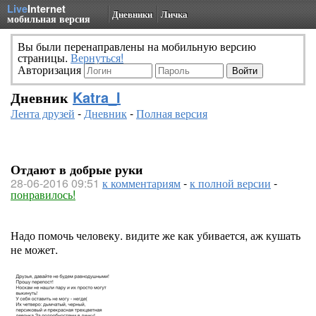
Live
Internet
Дневники
Личка
мобильная версия
Вы были перенаправлены на мобильную версию
страницы.
Вернуться!
Авторизация
Дневник
Katra_I
Лента друзей
-
Дневник
-
Полная версия
Отдают в добрые руки
28-06-2016 09:51
к комментариям
-
к полной версии
-
понравилось!
Надо помочь человеку. видите же как убивается, аж кушать
не может.