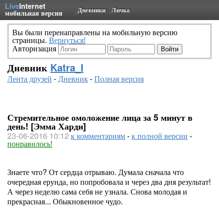
Live
Internet
Дневники
Личка
мобильная версия
Вы были перенаправлены на мобильную версию
страницы.
Вернуться!
Авторизация
Дневник
Katra_I
Лента друзей
-
Дневник
-
Полная версия
Стремительное омоложение лица за 5 минут в
день! [Эмма Харди]
23-06-2016 10:12
к комментариям
-
к полной версии
-
понравилось!
Знаете что? От сердца отрываю. Думала сначала что
очередная ерунда, но попробовала и через два дня результат!
А через неделю сама себя не узнала. Снова молодая и
прекрасная... Обыкновенное чудо.