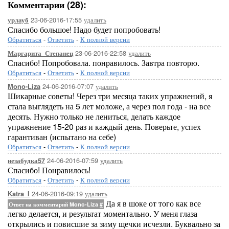
Комментарии (28):
23-06-2016-17:55
удалить
урлауб
Спасибо большое! Надо будет попробовать!
Обратиться
-
Ответить
-
К полной версии
23-06-2016-22:58
удалить
Маргарита_Степанец
Спасибо! Попробовала. понравилось. Завтра повторю.
Обратиться
-
Ответить
-
К полной версии
24-06-2016-07:07
удалить
Mono-Liza
Шикарные советы! Через три месяца таких упражнений, я
стала выглядеть на 5 лет моложе, а через пол года - на все
десять. Нужно только не лениться, делать каждое
упражнение 15-20 раз и каждый день. Поверьте, успех
гарантиван (испытано на себе)
Обратиться
-
Ответить
-
К полной версии
24-06-2016-07:59
удалить
незабудка57
Спасибо! Понравилось!
Обратиться
-
Ответить
-
К полной версии
24-06-2016-09:19
удалить
Katra_I
Да я в шоке от того как все
Ответ на комментарий Mono-Liza
#
легко делается, и результат моментально. У меня глаза
открылись и повисшие за зиму щечки исчезли. Буквально за