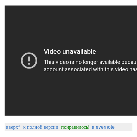
вверх^
к полной версии
понравилось!
в evernote