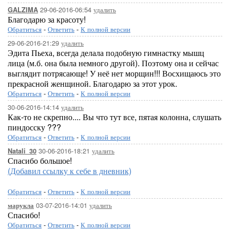
29-06-2016-06:54
удалить
GALZIMA
Благодарю за красоту!
Обратиться
-
Ответить
-
К полной версии
29-06-2016-21:29
удалить
Эдита Пьеха, всегда делала подобную гимнастку мышц
лица (м.б. она была немного другой). Поэтому она и сейчас
выглядит потрясающе! У неё нет морщин!!! Восхищаюсь это
прекрасной женщиной. Благодарю за этот урок.
Обратиться
-
Ответить
-
К полной версии
30-06-2016-14:14
удалить
Как-то не скрепно.... Вы что тут все, пятая колонна, слушать
пиндосску ???
Обратиться
-
Ответить
-
К полной версии
30-06-2016-18:21
удалить
Natali_30
Спасибо большое!
(Добавил ссылку к себе в дневник)
Обратиться
-
Ответить
-
К полной версии
03-07-2016-14:01
удалить
марукла
Спасибо!
Обратиться
-
Ответить
-
К полной версии