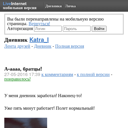
Live
Internet
Дневники
Личка
мобильная версия
Вы были перенаправлены на мобильную версию
страницы.
Вернуться!
Авторизация
Дневник
Katra_I
Лента друзей
-
Дневник
-
Полная версия
А-аааа, братцы!
27-05-2016 17:39
к комментариям
-
к полной версии
-
понравилось!
У меня дневник заработал! Наконец-то!
Уже пять минут работает! Полет нормальный!