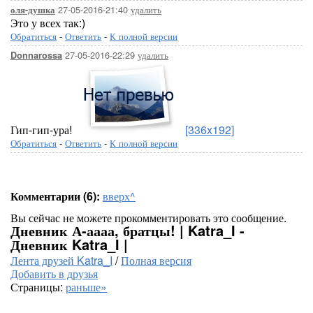
27-05-2016-21:40
удалить
оля-душка
Это у всех так:)
Обратиться
-
Ответить
-
К полной версии
27-05-2016-22:29
удалить
Donnarossa
Гип-гип-ура!
[336x192]
Обратиться
-
Ответить
-
К полной версии
Комментарии (6):
вверх^
Вы сейчас не можете прокомментировать это сообщение.
Дневник А-аааа, братцы! | Katra_I -
Дневник Katra_I |
Лента друзей Katra_I
/
Полная версия
Добавить в друзья
Страницы:
раньше»