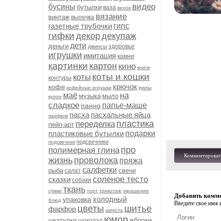
видео
бусины
бутылки
ваза
венок
вязание
винтаж
выпечка
газетные трубочки
гипс
гифки
декор
декупаж
дети
деньги
здоровье
джинсы
игрушки
имитация
камни
картинки
картон
кино
книги
коты и кошки
коты
контуры
крючок
кофе
кофейные игрушки
куклы
на
маё
музыка
мыло
кулон
сладкое
папье-маше
панно
пасха
пасхальные яйца
парфюм
пластика
переделка
пейп-арт
пластиковые бутылки
подарки
подсвечники
подсвечник
про
полимерная глина
Комментироват
жизнь
проволока
пряжа
салфетки
рыба
свечи
салат
соленое тесто
сказки
собаки
ткань
сумки
торт
трикотаж
украшение
Добавить комм
холодный
упаковка
блюд
Введите свое имя и
цветы
шитье
фарфор
шерсть
юмор
яблоки
шкатулки
шоколад