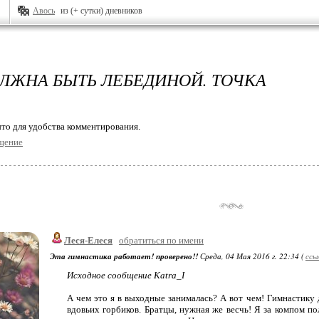
Авось
из (+ сутки) дневников
ЛЖНА БЫТЬ ЛЕБЕДИНОЙ. ТОЧКА
то для удобства комментирования.
щение
Леся-Елеся
обратиться по имени
Эта гимнастика работает! проверено!!
Среда, 04 Мая 2016 г. 22:34 (
ссы
Исходное сообщение Katra_I
А чем это я в выходные занималась? А вот чем! Гимнастику 
вдовьих горбиков. Братцы, нужная же весчь! Я за компом по