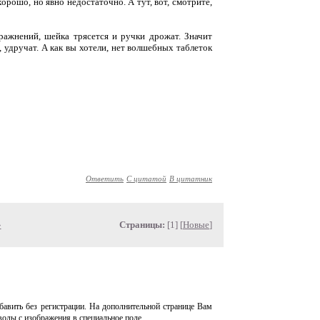
орошо, но явно недостаточно. А тут, вот, смотрите,
пражнений, шейка трясется и ручки дрожат. Значит
, удручат. А как вы хотели, нет волшебных таблеток
Ответить
С цитатой
В цитатник
»
Страницы:
[1] [
Новые
]
авить без регистрации. На дополнительной странице Вам
волы с изображения в специальное поле.