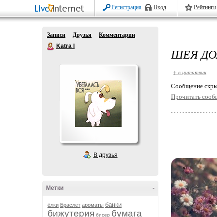
Регистрация
Вход
Рейтинги
Записи
Друзья
Комментарии
Katra I
ШЕЯ ДО
+ в цитатник
Cообщение скры
Прочитать сооб
В друзья
Метки
-
банки
ёлки
Браслет
ароматы
бижутерия
бумага
бисер