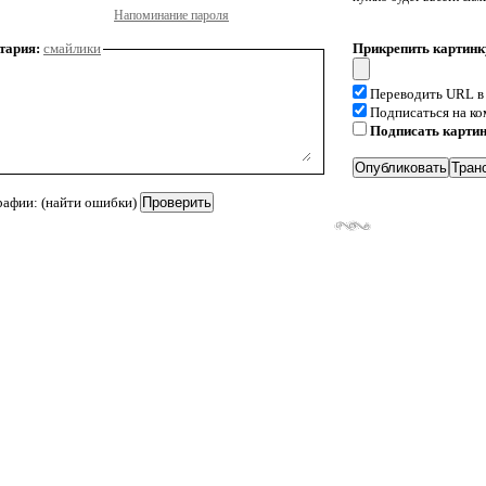
Напоминание пароля
тария:
смайлики
Прикрепить картинк
Переводить URL в
Подписаться на к
Подписать карти
рафии: (найти ошибки)