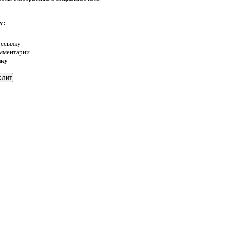
у:
 ссылку
омментарии
нку