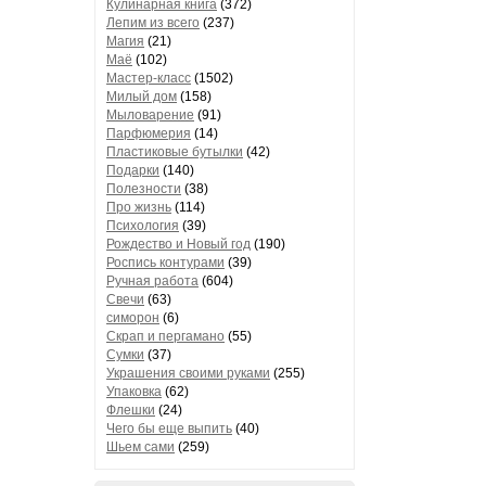
Кулинарная книга
(372)
Лепим из всего
(237)
Магия
(21)
Маё
(102)
Мастер-класс
(1502)
Милый дом
(158)
Мыловарение
(91)
Парфюмерия
(14)
Пластиковые бутылки
(42)
Подарки
(140)
Полезности
(38)
Про жизнь
(114)
Психология
(39)
Рождество и Новый год
(190)
Роспись контурами
(39)
Ручная работа
(604)
Свечи
(63)
симорон
(6)
Скрап и пергамано
(55)
Сумки
(37)
Украшения своими руками
(255)
Упаковка
(62)
Флешки
(24)
Чего бы еще выпить
(40)
Шьем сами
(259)