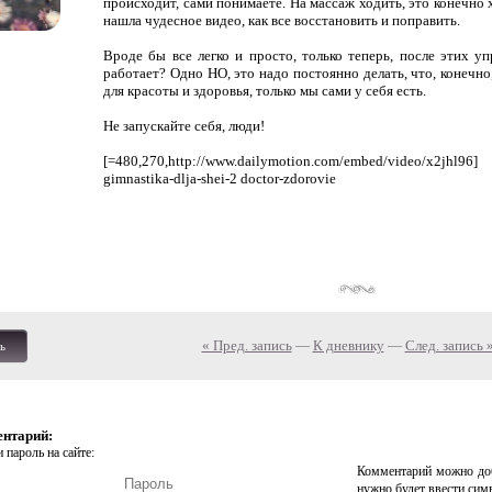
происходит, сами понимаете. На массаж ходить, это конечно х
нашла чудесное видео, как все восстановить и поправить.
Вроде бы все легко и просто, только теперь, после этих у
работает? Одно НО, это надо постоянно делать, что, конечно
для красоты и здоровья, только мы сами у себя есть.
Не запускайте себя, люди!
[=480,270,http://www.dailymotion.com/embed/video/x2jhl96]
gimnastika-dlja-shei-2 doctor-zdorovie
« Пред. запись
—
К дневнику
—
След. запись 
ь
ентарий:
 пароль на сайте:
Комментарий можно доб
нужно будет ввести сим