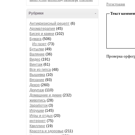
Регистрация
Рубрики
-
Текст коммен
Антикризисный рецепт
(6)
Ароматерапия
(45)
Бисер и камни
(102)
Бумага
(506)
Из газет
(73)
Бутылки
(49)
Валяние
(36)
Проверка орфог
Видео
(191)
Винтаж
(61)
Все из гипса
(48)
Вышивка
(10)
Вязание
(93)
Декор
(260)
Декупаж
(110)
Домашние и дикие
(232)
живопись
(28)
Заработок
(3)
Игрушки
(145)
Игры и отдых
(20)
интернет
(75)
Квиллинг
(19)
Красота и здоровье
(211)