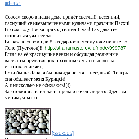
tid=451
Совсем скоро в наши дома придёт светлый, весенний,
пахнущий свежевыпеченными куличами праздник Пасхи!
В этом году Пасха приходится на 1 мая! Так давайте
готовиться уже сейчас!
Выражаю огромную благодарность моему вдохновителю
Лене (Пустячок)!!!
http://stranamasterov.ru/node/999787
Глядя на её красивущие венки и обсуждая различные
варианты предстоящих праздников мы и вышли на
изготовление яиц!
Если бы не Лена, я бы никогда не стала несушкой. Теперь
она обзывает меня Курицей!
А я нисколько не обижаюсь! )))
Заготовки из пенопласта продают очень дорого. Здесь же
минимум затрат.
[520x305]