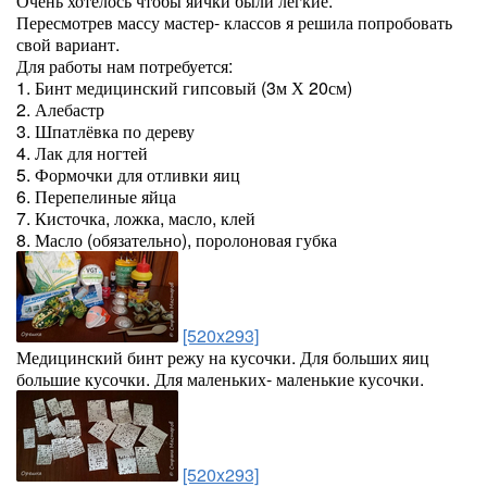
Очень хотелось чтобы яички были лёгкие.
Пересмотрев массу мастер- классов я решила попробовать
свой вариант.
Для работы нам потребуется:
1. Бинт медицинский гипсовый (3м Х 20см)
2. Алебастр
3. Шпатлёвка по дереву
4. Лак для ногтей
5. Формочки для отливки яиц
6. Перепелиные яйца
7. Кисточка, ложка, масло, клей
8. Масло (обязательно), поролоновая губка
[520x293]
Медицинский бинт режу на кусочки. Для больших яиц
большие кусочки. Для маленьких- маленькие кусочки.
[520x293]