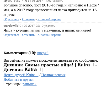
31-01-2017-14:03
удалить
Пусть_буду_-_Я
Большое спасибо, пост 2016-го года и написано о Пасхе 1
мая, а в 2017 году православная пасха приходится на 16
апреля.
Обратиться
-
Ответить
-
К полной версии
01-02-2017-22:10
удалить
wardawild
Яйца у курицы, яички у мужчины, и никак не иначе!
Обратиться
-
Ответить
-
К полной версии
Комментарии (10):
вверх^
Вы сейчас не можете прокомментировать это сообщение.
Дневник Самые простые яйца! | Katra_I -
Дневник Katra_I |
Лента друзей Katra_I
/
Полная версия
Добавить в друзья
Страницы:
раньше»