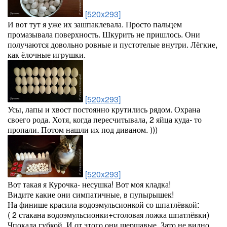
[520x293]
И вот тут я уже их зашпаклевала. Просто пальцем
промазывала поверхность. Шкурить не пришлось. Они
получаются довольно ровные и пустотелые внутри. Лёгкие,
как ёлочные игрушки.
[520x293]
Усы, лапы и хвост постоянно крутились рядом. Охрана
своего рода. Хотя, когда пересчитывала, 2 яйца куда- то
пропали. Потом нашли их под диваном. )))
[520x293]
Вот такая я Курочка- несушка! Вот моя кладка!
Видите какие они симпатичные, в пупырышек!
На финише красила водоэмульсионкой со шпатлёвкой:
( 2 стакана водоэмульсионки+столовая ложка шпатлёвки)
Чпокала губкой. И от этого они шершавые. Зато не видно