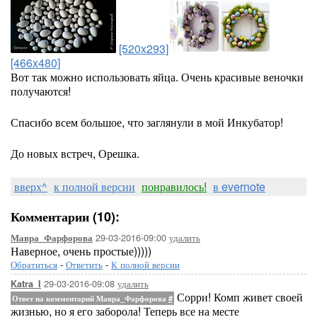
[520x293]
[466x480]
Вот так можно использовать яйца. Очень красивые веночки
получаются!
Спасибо всем большое, что заглянули в мой Инкубатор!
До новых встреч, Орешка.
вверх^
к полной версии
понравилось!
в evernote
Комментарии (10):
29-03-2016-09:00
удалить
Мавра_Фарфорова
Наверное, очень простые)))))
Обратиться
-
Ответить
-
К полной версии
29-03-2016-09:08
удалить
Katra_I
Сорри! Комп живет своей
Ответ на комментарий Мавра_Фарфорова
#
жизнью, но я его заборола! Теперь все на месте