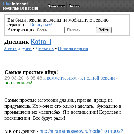
Live
Internet
Дневники
Личка
мобильная версия
Вы были перенаправлены на мобильную версию
страницы.
Вернуться!
Авторизация
Дневник
Katra_I
Лента друзей
-
Дневник
-
Полная версия
Самые простые яйца!
29-03-2016 08:48
к комментариям
-
к полной версии
-
понравилось!
Самые простые заготовки для яиц, правда, проще не
придумаешь. Их можно сто-олько наделать...буквально в
промышленных масштабах. Я в восхищении!
Королева в
восхищении!
Все будут рады!
МК от Орешки -
http://stranamasterov.ru/node/1014302?