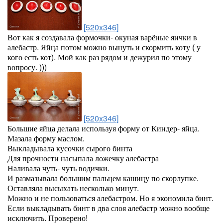
[520x346]
Вот как я создавала формочки- окуная варёные яички в
алебастр. Яйца потом можно вынуть и скормить коту ( у
кого есть кот). Мой как раз рядом и дежурил по этому
вопросу. )))
[520x346]
Большие яйца делала используя форму от Киндер- яйца.
Мазала форму маслом.
Выкладывала кусочки сырого бинта
Для прочности насыпала ложечку алебастра
Наливала чуть- чуть водички.
И размазывала большим пальцем кашицу по скорлупке.
Оставляла высыхать несколько минут.
Можно и не пользоваться алебастром. Но я экономила бинт.
Если выкладывать бинт в два слоя алебастр можно вообще
исключить. Проверено!