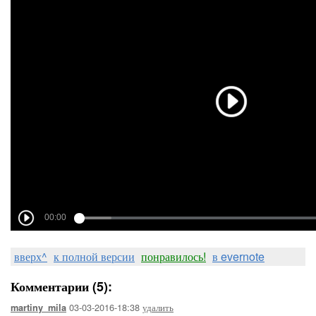
вверх^
к полной версии
понравилось!
в evernote
Комментарии (5):
03-03-2016-18:38
удалить
martiny_mila