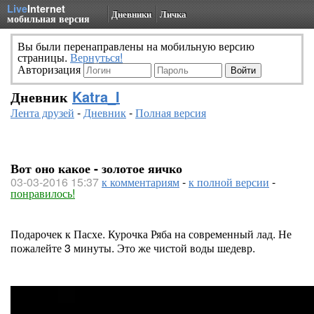
Live
Internet
Дневники
Личка
мобильная версия
Вы были перенаправлены на мобильную версию
страницы.
Вернуться!
Авторизация
Дневник
Katra_I
Лента друзей
-
Дневник
-
Полная версия
Вот оно какое - золотое яичко
03-03-2016 15:37
к комментариям
-
к полной версии
-
понравилось!
Подарочек к Пасхе. Курочка Ряба на современный лад. Не
пожалейте 3 минуты. Это же чистой воды шедевр.