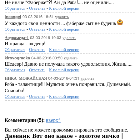
Не иначе "Фаберже"?! Ай да Ряба!.... не оценили....
Обратиться
-
Ответить
-
К полной версии
03-03-2016-18:51
удалить
Ineangel
У каждого свои ценности ... фаберже сыт не будешь
Обратиться
-
Ответить
-
К полной версии
03-03-2016-19:03
удалить
Андромеда-1
И правда - шедевр!
Обратиться
-
Ответить
-
К полной версии
04-03-2016-00:50
удалить
kirovogradka
Шедевр! Давно не получала такого удовольствия. Жизнь.....
Обратиться
-
Ответить
-
К полной версии
04-03-2016-04:31
удалить
НИКА_МОЖАЙСКАЯ
Ряба - талантище!!! Мультик очень понравился. Душевный.
Спасибо!
Обратиться
-
Ответить
-
К полной версии
Комментарии (5):
вверх^
Вы сейчас не можете прокомментировать это сообщение.
Дневник Вот оно какое - золотое яичко |