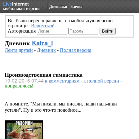
Live
Internet
Дневники
Личка
мобильная версия
Вы были перенаправлены на мобильную версию
страницы.
Вернуться!
Авторизация
Дневник
Katra_I
Лента друзей
-
Дневник
-
Полная версия
Производственная гимнастика
19-02-2016 07:44
к комментариям
-
к полной версии
-
понравилось!
А помните: "Мы писали, мы писали, наши пальчики
устали". Ну и это что-то подобное...