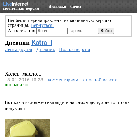
Live
Internet
Дневники
Личка
мобильная версия
Вы были перенаправлены на мобильную версию
страницы.
Вернуться!
Авторизация
Дневник
Katra_I
Лента друзей
-
Дневник
-
Полная версия
Холст, масло...
18-01-2016 16:28
к комментариям
-
к полной версии
-
понравилось!
Вот как это должно выглядеть на самом деле, а не то что вы
подумали