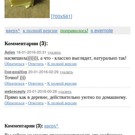
[700x561]
вверх^
к полной версии
понравилось!
в evernote
Комментарии (3):
18-01-2016-20:31
удалить
Aelen
насмешила))))))), а что - классно выглядит, натурально так!
Обратиться
-
Ответить
-
К полной версии
20-01-2016-02:29
удалить
live-positive
Точно! ))))
Обратиться
-
Ответить
-
К полной версии
23-01-2016-00:26
удалить
webrecepty
Прямо как в деревне, действительно уютно по домашнему.
Обратиться
-
Ответить
-
К полной версии
Комментарии (3):
вверх^
Вы сейчас не можете прокомментировать это сообщение.