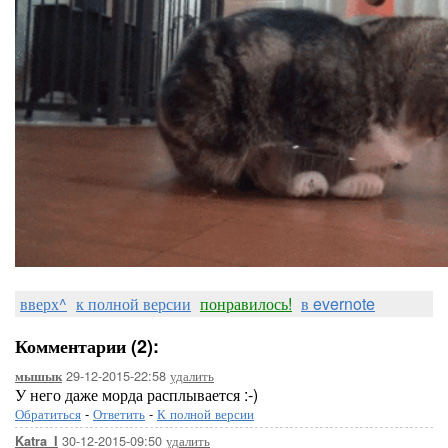
вверх^
к полной версии
понравилось!
в evernote
Комментарии (2):
29-12-2015-22:58
удалить
мышык
У него даже морда расплывается :-)
Обратиться
-
Ответить
-
К полной версии
30-12-2015-09:50
удалить
Katra_I