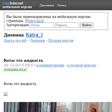
Live
Internet
Дневники
Личка
мобильная версия
Вы были перенаправлены на мобильную версию
страницы.
Вернуться!
Авторизация
Дневник
Katra_I
Лента друзей
-
Дневник
-
Полная версия
Коты это жидкость
29-12-2015 09:51
к комментариям
-
к полной версии
-
понравилось!
Коты это жидкость