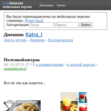
Live
Internet
Дневники
Личка
мобильная версия
Вы были перенаправлены на мобильную версию
страницы.
Вернуться!
Авторизация
Дневник
Katra_I
Лента друзей
-
Дневник
-
Полная версия
Полезныйзавтрак
06-12-2015 07:18
к комментариям
-
к полной версии
-
понравилось!
Все не так как кажется...