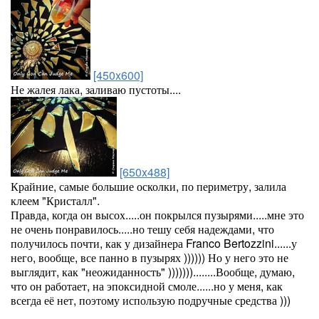
[450x600]
Не жалея лака, заливаю пустоты....
[650x488]
Крайние, самые большие осколки, по периметру, залила
клеем "Кристалл".
Правда, когда он высох.....он покрылся пузырями.....мне это
не очень понравилось.....но тешу себя надеждами, что
получилось почти, как у дизайнера Franco Bertozzini......у
него, вообще, все панно в пузырях )))))) Но у него это не
выглядит, как "неожиданность" )))))))........Вообще, думаю,
что он работает, на эпоксидной смоле......но у меня, как
всегда её нет, поэтому использую подручные средства )))