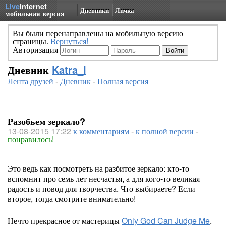
Live
Internet
Дневники
Личка
мобильная версия
Вы были перенаправлены на мобильную версию
страницы.
Вернуться!
Авторизация
Дневник
Katra_I
Лента друзей
-
Дневник
-
Полная версия
Разобьем зеркало?
13-08-2015 17:22
к комментариям
-
к полной версии
-
понравилось!
Это ведь как посмотреть на разбитое зеркало: кто-то
вспомнит про семь лет несчастья, а для кого-то великая
радость и повод для творчества. Что выбираете? Если
второе, тогда смотрите внимательно!
Нечто прекрасное от мастерицы
Only God Can Judge Me
.