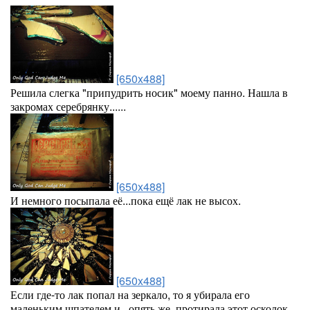
[650x488]
Решила слегка "припудрить носик" моему панно. Нашла в
закромах серебрянку......
[650x488]
И немного посыпала её...пока ещё лак не высох.
[650x488]
Если где-то лак попал на зеркало, то я убирала его
маленьким шпателем и , опять же, протирала этот осколок