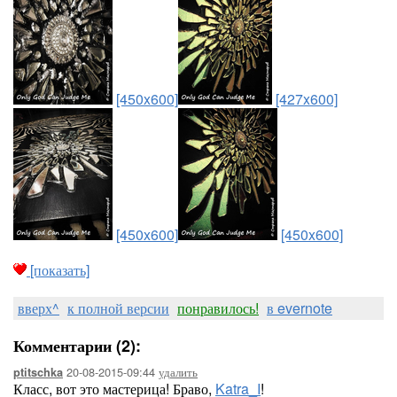
[450x600]
[427x600]
[450x600]
[450x600]
[показать]
вверх^
к полной версии
понравилось!
в evernote
Комментарии (2):
20-08-2015-09:44
удалить
ptitschka
Класс, вот это мастерица! Браво,
Katra_I
!