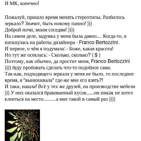
И МК, конечно!
Пожалуй, пришло время менять стереотипы. Разбилось
зеркало? Значит, быть новому панно! )))
Доброй ночи, моим соседям! ))))
На самом деле, задумка у меня была давно.... Когда-то, я
наткнулась на работы дизайнера - Franco Bertozzini.
И первое, о чём я подумала: - Боже, какая красота!
Но тут же осеклась: - Сколько, сколько? ( $ )
Поэтому, как обычно, да простит меня, Franco Bertozzini
)))) буду пробовать сделать что-то подобное сама.
Так-как, подходящего зеркала у меня не было, то последнее
время, я "вынюхивала" где-же мне его взять?!
И таки, нашла! Всё у тех же друзей, на производстве мебели
))) У них оказался бракованный кусок......он никак не хотел
клеиться на место..........а мне такой в самый раз ))))