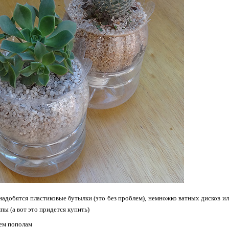
адобятся пластиковые бутылки (это без проблем), немножко ватных дисков и
пы (а вот это придется купить)
ем пополам