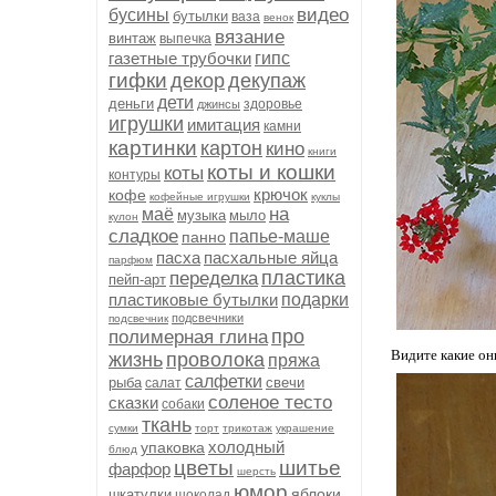
видео
бусины
бутылки
ваза
венок
вязание
винтаж
выпечка
газетные трубочки
гипс
гифки
декор
декупаж
дети
деньги
здоровье
джинсы
игрушки
имитация
камни
картинки
картон
кино
книги
коты и кошки
коты
контуры
крючок
кофе
кофейные игрушки
куклы
на
маё
музыка
мыло
кулон
сладкое
папье-маше
панно
пасха
пасхальные яйца
парфюм
пластика
переделка
пейп-арт
пластиковые бутылки
подарки
подсвечники
подсвечник
про
полимерная глина
Видите какие он
жизнь
проволока
пряжа
салфетки
рыба
свечи
салат
соленое тесто
сказки
собаки
ткань
сумки
торт
трикотаж
украшение
холодный
упаковка
блюд
цветы
шитье
фарфор
шерсть
юмор
яблоки
шкатулки
шоколад