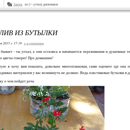
Авось
из (+ сутки) дневников
ЛИВ ИЗ БУТЫЛКИ
я 2015 г. 17:39
+ в цитатник
 бывает - ты уехал, а они остались и начинаются переживания и душевные те
ро цветы говорю! Про домашние!
рую я хочу вам показать, довольно многоплановая, сами оцените где она 
димых материалов у вас возникнуть не должно. Ведь пластиковые бутылки в 
жу о чем пойдет речь