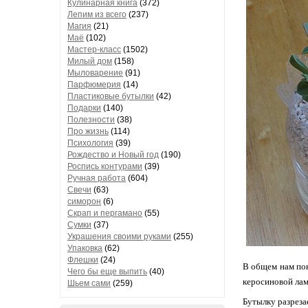
Кулинарная книга
(372)
Лепим из всего
(237)
Магия
(21)
Маё
(102)
Мастер-класс
(1502)
Милый дом
(158)
Мыловарение
(91)
Парфюмерия
(14)
Пластиковые бутылки
(42)
Подарки
(140)
Полезности
(38)
Про жизнь
(114)
Психология
(39)
Рождество и Новый год
(190)
Роспись контурами
(39)
Ручная работа
(604)
Свечи
(63)
симорон
(6)
Скрап и пергамано
(55)
Сумки
(37)
Украшения своими руками
(255)
Упаковка
(62)
Флешки
(24)
В общем нам пон
Чего бы еще выпить
(40)
керосиновой лам
Шьем сами
(259)
Бутылку разреза