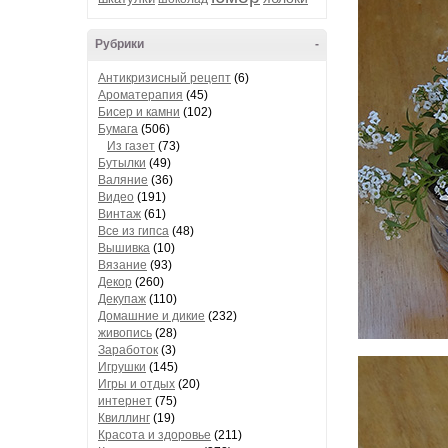
Рубрики
-
Антикризисный рецепт
(6)
Ароматерапия
(45)
Бисер и камни
(102)
Бумага
(506)
Из газет
(73)
Бутылки
(49)
Валяние
(36)
Видео
(191)
Винтаж
(61)
Все из гипса
(48)
Вышивка
(10)
Вязание
(93)
Декор
(260)
Декупаж
(110)
Домашние и дикие
(232)
живопись
(28)
Заработок
(3)
Игрушки
(145)
Игры и отдых
(20)
интернет
(75)
Квиллинг
(19)
Красота и здоровье
(211)