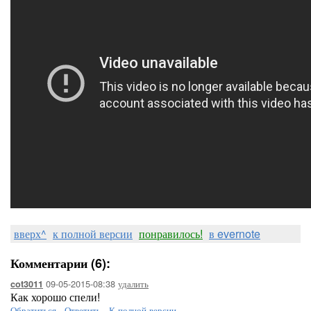
вверх^
к полной версии
понравилось!
в evernote
Комментарии (6):
09-05-2015-08:38
удалить
cot3011
Как хорошо спели!
Обратиться
-
Ответить
-
К полной версии