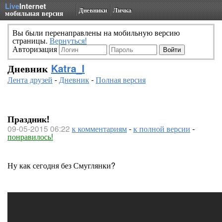
Live
Internet
Дневники
Личка
мобильная версия
Вы были перенаправлены на мобильную версию
страницы.
Вернуться!
Авторизация
Дневник
Katra_I
Лента друзей
-
Дневник
-
Полная версия
Праздник!
09-05-2015 06:22
к комментариям
-
к полной версии
-
понравилось!
Ну как сегодня без Смуглянки?