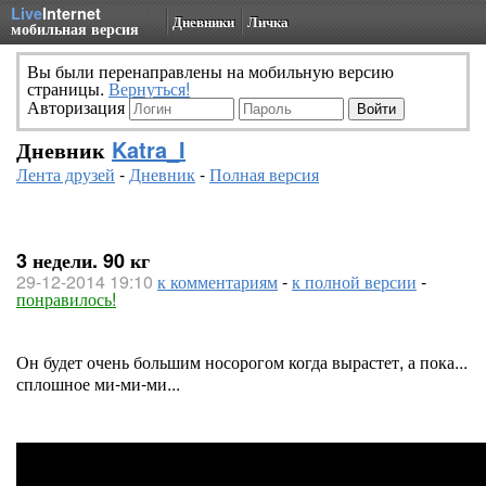
Live
Internet
Дневники
Личка
мобильная версия
Вы были перенаправлены на мобильную версию
страницы.
Вернуться!
Авторизация
Дневник
Katra_I
Лента друзей
-
Дневник
-
Полная версия
3 недели. 90 кг
29-12-2014 19:10
к комментариям
-
к полной версии
-
понравилось!
Он будет очень большим носорогом когда вырастет, а пока...
сплошное ми-ми-ми...