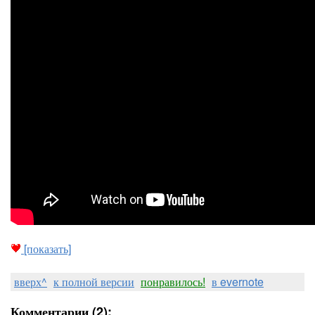
[показать]
вверх^
к полной версии
понравилось!
в evernote
Комментарии (2):