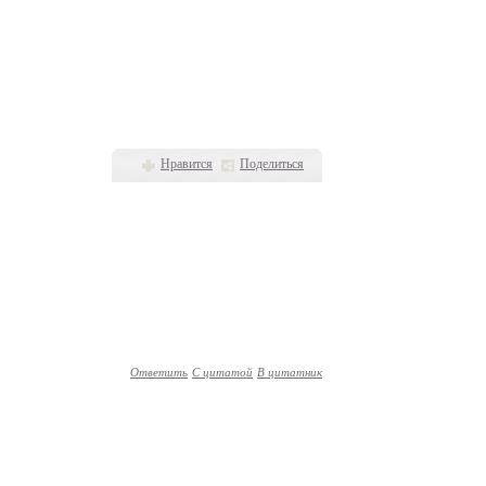
Нравится
Поделиться
Ответить
С цитатой
В цитатник