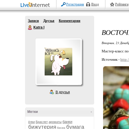
Регистрация
Вход
Рейтинги
Записи
Друзья
Комментарии
Katra I
ВОСТОЧ
Вторник, 23 Декаб
Мастер-класс по
Источник -
http:
В друзья
Метки
-
банки
ёлки
Браслет
ароматы
бижутерия
бумага
бисер