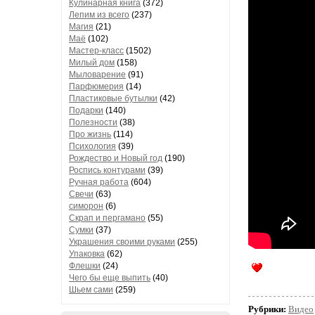
Кулинарная книга
(372)
Лепим из всего
(237)
Магия
(21)
Маё
(102)
Мастер-класс
(1502)
Милый дом
(158)
Мыловарение
(91)
Парфюмерия
(14)
Пластиковые бутылки
(42)
Подарки
(140)
Полезности
(38)
Про жизнь
(114)
Психология
(39)
Рождество и Новый год
(190)
Роспись контурами
(39)
Ручная работа
(604)
Свечи
(63)
симорон
(6)
Скрап и пергамано
(55)
Сумки
(37)
Украшения своими руками
(255)
Упаковка
(62)
Флешки
(24)
Чего бы еще выпить
(40)
Шьем сами
(259)
Рубрики:
Видео