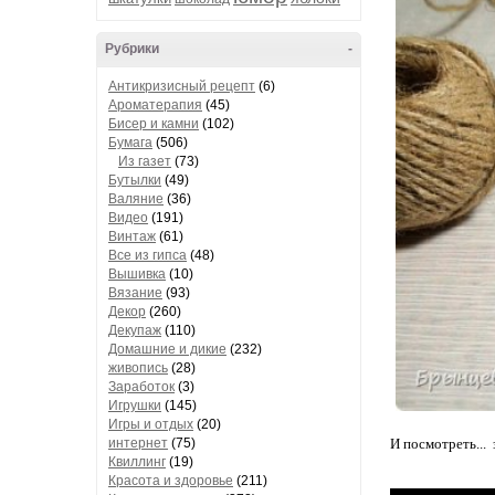
Рубрики
-
Антикризисный рецепт
(6)
Ароматерапия
(45)
Бисер и камни
(102)
Бумага
(506)
Из газет
(73)
Бутылки
(49)
Валяние
(36)
Видео
(191)
Винтаж
(61)
Все из гипса
(48)
Вышивка
(10)
Вязание
(93)
Декор
(260)
Декупаж
(110)
Домашние и дикие
(232)
живопись
(28)
Заработок
(3)
Игрушки
(145)
Игры и отдых
(20)
интернет
(75)
И посмотреть...
Квиллинг
(19)
Красота и здоровье
(211)