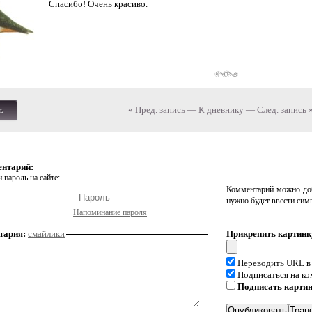
Спасибо! Очень красиво.
« Пред. запись
—
К дневнику
—
След. запись 
ь
ентарий:
 пароль на сайте:
Комментарий можно доб
нужно будет ввести сим
Напоминание пароля
тария:
смайлики
Прикрепить картинк
Переводить URL в
Подписаться на к
Подписать карти