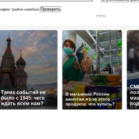
рафии: (найти ошибки)
СМИ
Таких событий не
по
В магазинах России
было с 1945: чего
маш
ажиотаж из-за этого
ждать всем нам?
под
продукта: что купить?