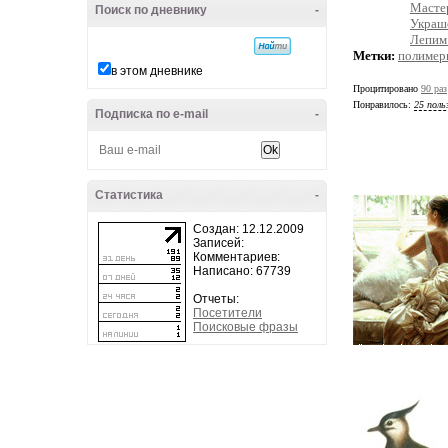
Масте
Поиск по дневнику
-
Украш
Лепим 
Метки:
полимерн
в этом дневнике
Процитировано
90 раз
Понравилось:
25 поль
Подписка по e-mail
-
Статистика
-
Создан: 12.12.2009
Записей:
Комментариев:
Написано: 67739
Отчеты:
Посетители
Поисковые фразы