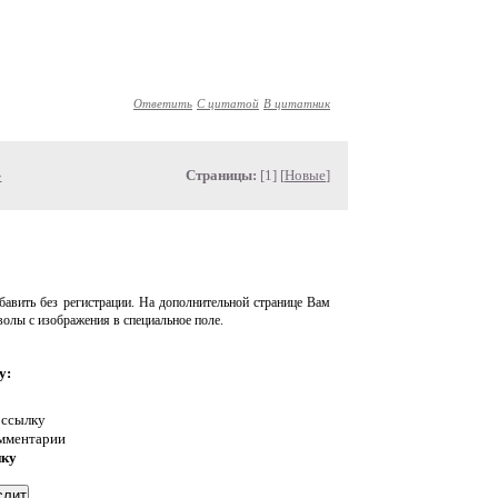
Ответить
С цитатой
В цитатник
»
Страницы:
[1] [
Новые
]
авить без регистрации. На дополнительной странице Вам
волы с изображения в специальное поле.
у:
 ссылку
омментарии
нку