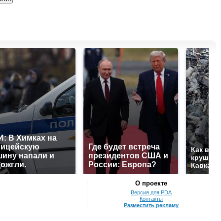
: В Химках на
лицейскую
Где будет встреча
Как выг
ину напали и
президентов США и
крушени
ожгли.
России: Европа?
Кавказе
О проекте
Версия для PDA
Контакты
Разместить рекламу