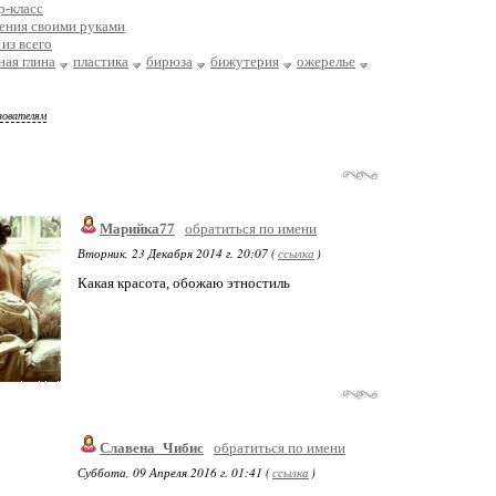
р-класс
ения своими руками
из всего
ая глина
пластика
бирюза
бижутерия
ожерелье
зователям
Марийка77
обратиться по имени
Вторник, 23 Декабря 2014 г. 20:07 (
ссылка
)
Какая красота, обожаю этностиль
Славена_Чибис
обратиться по имени
Суббота, 09 Апреля 2016 г. 01:41 (
ссылка
)