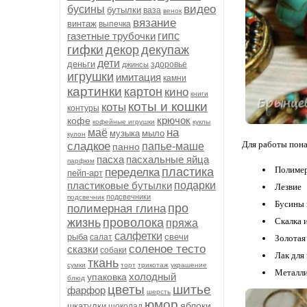
видео
бусины
бутылки
ваза
венок
вязание
винтаж
выпечка
газетные трубочки
гипс
гифки
декор
декупаж
дети
деньги
здоровье
джинсы
игрушки
имитация
камни
картинки
картон
кино
книги
коты и кошки
коты
контуры
крючок
кофе
кофейные игрушки
куклы
на
маё
музыка
мыло
кулон
Для работы пон
сладкое
папье-маше
панно
пасха
пасхальные яйца
парфюм
Полимер
пластика
переделка
пейп-арт
пластиковые бутылки
подарки
Лезвие
подсвечники
подсвечник
Бусины
про
полимерная глина
жизнь
проволока
Скалка 
пряжа
салфетки
рыба
свечи
салат
Золотая
соленое тесто
сказки
собаки
Лак для
ткань
сумки
торт
трикотаж
украшение
Металли
холодный
упаковка
блюд
цветы
шитье
фарфор
шерсть
юмор
яблоки
шкатулки
шоколад