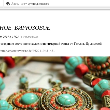
Авось
из (+ сутки) дневников
НОЕ. БИРЮЗОВОЕ
ря 2014 г. 17:23
+ в цитатник
 созданию восточного колье из полимерной глины от Татьяны Брынцевой
//stranamasterov.ru/node/862241?tid=451