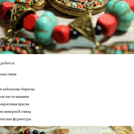
адобится:
ная глина
 и кабошоны бирюзы
или паста-машина
 акриловая краска
 полимерной глины
ческая фурнитура