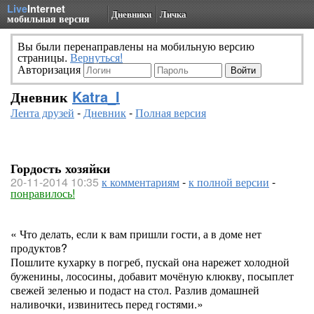
Live
Internet
Дневники
Личка
мобильная версия
Вы были перенаправлены на мобильную версию
страницы.
Вернуться!
Авторизация
Дневник
Katra_I
Лента друзей
-
Дневник
-
Полная версия
Гордость хозяйки
20-11-2014 10:35
к комментариям
-
к полной версии
-
понравилось!
« Что делать, если к вам пришли гости, а в доме нет
продуктов?
Пошлите кухарку в погреб, пускай она нарежет холодной
буженины, лососины, добавит мочёную клюкву, посыплет
свежей зеленью и подаст на стол. Разлив домашней
наливочки, извинитесь перед гостями.»