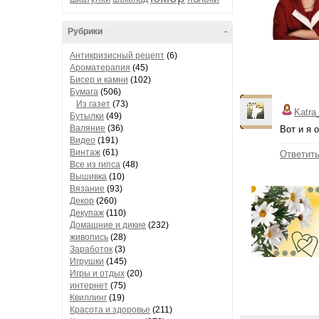
Рубрики
-
Антикризисный рецепт
(6)
Ароматерапия
(45)
Бисер и камни
(102)
Бумага
(506)
Из газет
(73)
Katra
Бутылки
(49)
Валяние
(36)
Вот и я 
Видео
(191)
Винтаж
(61)
Ответит
Все из гипса
(48)
Вышивка
(10)
Вязание
(93)
Декор
(260)
Декупаж
(110)
Домашние и дикие
(232)
живопись
(28)
Заработок
(3)
Игрушки
(145)
Игры и отдых
(20)
интернет
(75)
Квиллинг
(19)
Красота и здоровье
(211)