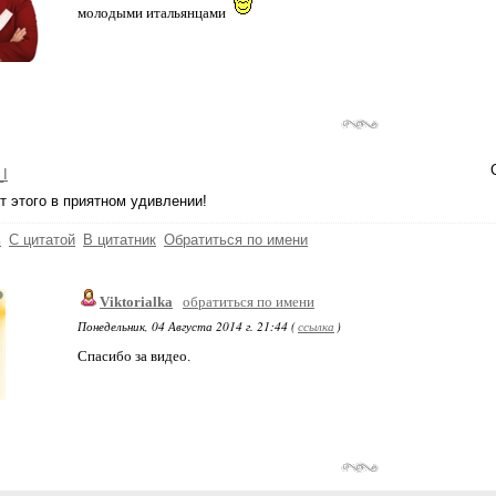
молодыми итальянцами
_I
от этого в приятном удивлении!
ь
С цитатой
В цитатник
Обратиться по имени
Viktorialka
обратиться по имени
Понедельник, 04 Августа 2014 г. 21:44 (
ссылка
)
Спасибо за видео.