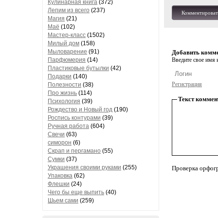
Кулинарная книга
(372)
Лепим из всего
(237)
Комментироват
Магия
(21)
Маё
(102)
Мастер-класс
(1502)
Милый дом
(158)
Мыловарение
(91)
Добавить комм
Парфюмерия
(14)
Введите свое имя и
Пластиковые бутылки
(42)
Подарки
(140)
Регистрация
Полезности
(38)
Про жизнь
(114)
Текст коммен
Психология
(39)
Рождество и Новый год
(190)
Роспись контурами
(39)
Ручная работа
(604)
Свечи
(63)
симорон
(6)
Скрап и пергамано
(55)
Сумки
(37)
Украшения своими руками
(255)
Проверка орфог
Упаковка
(62)
Флешки
(24)
Чего бы еще выпить
(40)
Шьем сами
(259)