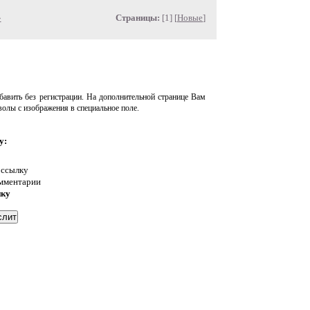
»
Страницы:
[1] [
Новые
]
авить без регистрации. На дополнительной странице Вам
волы с изображения в специальное поле.
у:
 ссылку
омментарии
нку