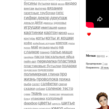
видео
бусины
бутылки
ваза
венок
вязание
винтаж
выпечка
газетные трубочки
гипс
гифки
декор
декупаж
дети
деньги
здоровье
джинсы
игрушки
имитация
камни
картинки
картон
кино
книги
коты и кошки
коты
контуры
крючок
кофе
кофейные игрушки
куклы
на
маё
музыка
мыло
кулон
сладкое
папье-маше
панно
Метки:
видео
пасха
пасхальные яйца
парфюм
пластика
переделка
пейп-арт
Процитировано
7 раз
пластиковые бутылки
подарки
Понравилось:
20 поль
подсвечники
подсвечник
про
полимерная глина
жизнь
проволока
пряжа
салфетки
рыба
свечи
салат
соленое тесто
сказки
собаки
ткань
сумки
торт
трикотаж
украшение
холодный
упаковка
блюд
цветы
шитье
фарфор
шерсть
юмор
яблоки
шкатулки
шоколад