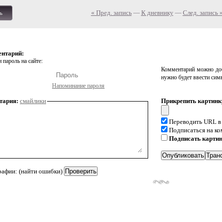
« Пред. запись
—
К дневнику
—
След. запись 
ь
ентарий:
 пароль на сайте:
Комментарий можно доб
нужно будет ввести сим
Напоминание пароля
тария:
смайлики
Прикрепить картинк
Переводить URL в
Подписаться на к
Подписать карти
рафии: (найти ошибки)