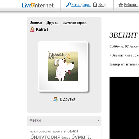
Регистрация
Вход
Рейтинги
Записи
Друзья
Комментарии
Katra I
ЗВЕНИТ
Суббота, 02 Авгус
«Звенит январск
Кавер от италья
В друзья
Метки
-
банки
ёлки
Браслет
ароматы
бижутерия
бумага
бисер