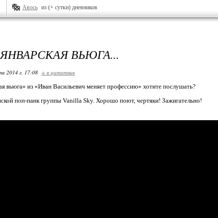
Авось
из (+ сутки) дневников
 ЯНВАРСКАЯ ВЬЮГА...
та 2014 г. 17:08
+ в цитатник
ая вьюга» из «Иван Васильевич меняет профессию» хотите послушать?
нской поп-панк группы Vanilla Sky. Хорошо поют, чертяки! Зажигательно!