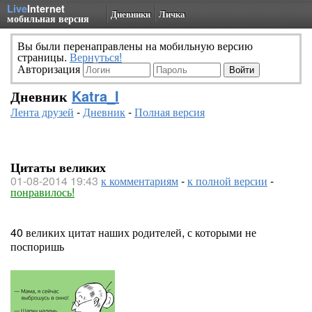
Live
Internet
Дневники
Личка
мобильная версия
Вы были перенаправлены на мобильную версию
страницы.
Вернуться!
Авторизация
Дневник
Katra_I
Лента друзей
-
Дневник
-
Полная версия
Цитаты великих
01-08-2014 19:43
к комментариям
-
к полной версии
-
понравилось!
40 великих цитат наших родителей, с которыми не
поспоришь