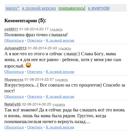
вверх^
к полной версии
понравилось!
в evernote
Комментарии (5):
01-08-2014-20:17
удалить
cot3011
Половина фраз точно слышала!
Обратиться
-
Ответить
-
К полной версии
01-08-2014-20:43
удалить
Julyana2013
А я кое-что из этого и сейчас слышу:) Слава Богу, мама
жива, а я для нее все равно - ребенок, хотя у меня уже сын
взрослый.
Обратиться
-
Ответить
-
К полной версии
01-08-2014-23:57
удалить
Марриэтта
Взгрустнулось...( Все совпало на сто процентов) Спасибо за
пост!
Обратиться
-
Ответить
-
К полной версии
02-08-2014-00:25
удалить
Nataliy55
Так всё знакомо! Да я сейчас рада бы слышать всё это вновь
и вновь, лишь бы мама была рядом. Грустно, когда
понимаешь:нельзя ничего вернуть назад....
Обратиться
-
Ответить
-
К полной версии