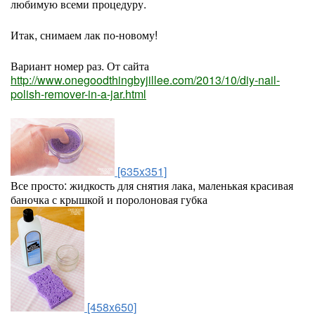
любимую всеми процедуру.
Итак, снимаем лак по-новому!
Вариант номер раз. От сайта
http://www.onegoodthingbyjillee.com/2013/10/diy-nail-
polish-remover-in-a-jar.html
[635x351]
Все просто: жидкость для снятия лака, маленькая красивая
баночка с крышкой и поролоновая губка
[458x650]