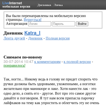
Live
Internet
Дневники
Личка
мобильная версия
Вы были перенаправлены на мобильную версию
страницы.
Вернуться!
Авторизация
Дневник
Katra_I
Лента друзей
-
Дневник
-
Полная версия
Снимаем по-новому
30-07-2014 10:47
к комментариям
-
к полной версии
-
понравилось!
Так, ногти... Никому ведь в голову не придет спорить что
ручки должны быть здоровыми, ухоженными, а ноготки
желательно при маникюре и лаке. Хотя нанести лак - это
одно дело, а снять его - другое. Вот про это самое другое
давайте и поговорим. Я тут нам всем припасла парочку
лайфхаков на тему как упростить и облегчить эту не очень