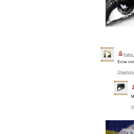
Katra
Если что
Ответит
М
О