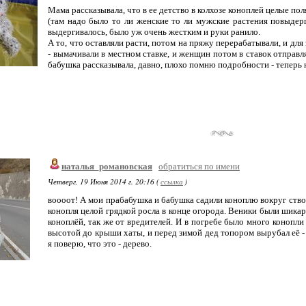
Мама рассказывала, что в ее детство в колхозе коноплей целые пол
(там надо было то ли женские то ли мужские растения повыдерги
выдергивалось, было уж очень жестким и руки ранило.
А то, что оставляли расти, потом на пряжу перерабатывали, и дл
- вымачивали в местном ставке, и женщин потом в ставок отправл
бабушка рассказывала, давно, плохо помню подробности - теперь 
наталья_романовская
обратиться по имени
Четверг, 19 Июня 2014 г. 20:16 (
ссылка
)
воооот! А мои прабабушка и бабушка садили коноплю вокруг ствол
конопля целой грядкой росла в конце огорода. Веники были шика
коноплёй, так же от вредителей. И в погребе было много конопли
высотой до крыши хаты, и перед зимой дед топором вырубал её - 
я поверю, что это - дерево.