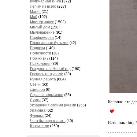
Кулинарная книга
(372)
Лепим из всего
(237)
Магия
(21)
Маё
(102)
Мастер-класс
(1502)
Милый дом
(158)
Мыловарение
(91)
Парфюмерия
(14)
Пластиковые бутылки
(42)
Подарки
(140)
Полезности
(38)
Про жизнь
(114)
Психология
(39)
Рождество и Новый год
(190)
Роспись контурами
(39)
Ручная работа
(604)
Свечи
(63)
симорон
(6)
Скрап и пергамано
(55)
Сумки
(37)
Конопля -это дер
Украшения своими руками
(255)
Упаковка
(62)
Флешки
(24)
Чего бы еще выпить
(40)
Источник - http
Шьем сами
(259)