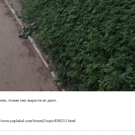
ево, только ему вырасти не дают..
://www.yaplakal.com/forum2/topic838211.html