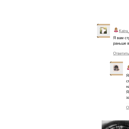
Katra
Я вам ст
раньше в
Ответит
Я
с
н
Я
з
О