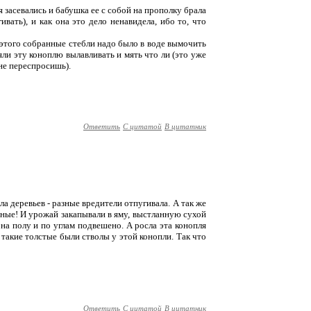
я засевались и бабушка ее с собой на прополку брала
вать), и как она это дело ненавидела, ибо то, что
я этого собранные стебли надо было в воде вымочить
яли эту коноплю вылавливать и мять что ли (это уже
не переспросишь).
Ответить
С цитатой
В цитатник
а деревьев - разные вредители отпугивала. А так же
рные! И урожай закапывали в яму, выстланную сухой
 на полу и по углам подвешено. А росла эта конопля
такие толстые были стволы у этой конопли. Так что
Ответить
С цитатой
В цитатник