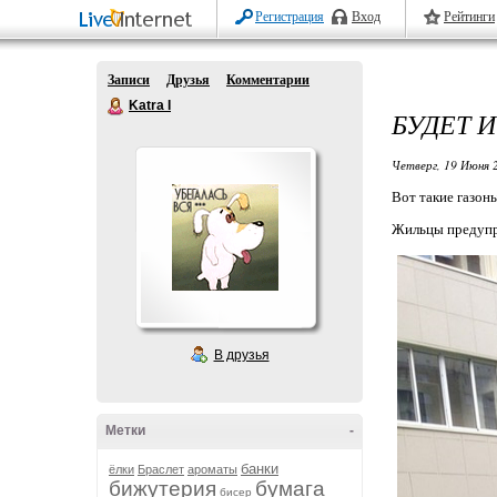
Регистрация
Вход
Рейтинги
Записи
Друзья
Комментарии
Katra I
БУДЕТ 
Четверг, 19 Июня 
Вот такие газон
Жильцы предупре
В друзья
Метки
-
банки
ёлки
Браслет
ароматы
бижутерия
бумага
бисер