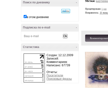
Метки:
картинк
Поиск по дневнику
-
Процитировано
1 раз
Понравилось:
11 поль
в этом дневнике
Подписка по e-mail
-
Комментироват
Статистика
-
Создан: 12.12.2009
Записей:
Комментариев:
Написано: 67739
Отчеты:
Посетители
Поисковые фразы