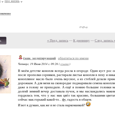
и
про жизнь
зователям
« Пред. запись
—
К дневнику
—
След. запись 
ь
ёжик_медитирующий
обратиться по имени
Четверг, 19 Июня 2014 г. 09:26 (
ссылка
)
В моём детстве конопля всегда росла в огороде. Один куст рос 
после прополки сорняков, растирали листья конопли в пену и ник
конопляное масло было очень вкусное, а из стеблей делали пряж
дорожкам. А для меня на сковородке поджаривали семена конопли 
даже в голову не приходило. А ещё я помню большие головки ма
долгий зимний вечер доставала пучок, и мы наслаждались мако
гордилась тем, что у нас мак цвёл так красиво, большими цвета
сейчас мак горький какой-то... фу, гадость в общем.
И вот я думаю, как же я не стала наркоманкой?