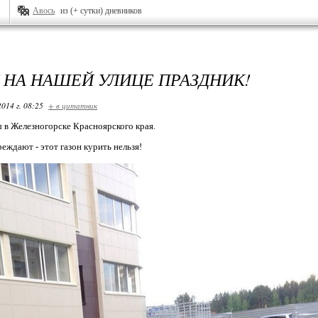
Авось
из (+ сутки) дневников
И НА НАШЕЙ УЛИЦЕ ПРАЗДНИК!
2014 г. 08:25
+ в цитатник
ы в Железногорске Красноярского края.
ждают - этот газон курить нельзя!