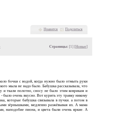
Нравится
Поделиться
»
Страницы:
[1] [
Новые
]
около бочки с водой, когда нужно было отмыть руки
акого мыла не надо было. Бабушка рассказывала, что
у и ткали полотно, сносу не было этим коврикам и
- было очень вкусно. Вот курить эту травку никому
ка, которые бабушка связывала в пучки. а потом в
выми зёрнышками, медленно разжёвывая их. А мама
ми, наподобие пиона, и цвета были очень яркие. А