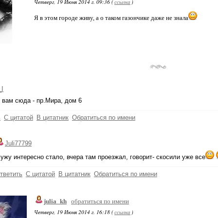
Четверг, 19 Июня 2014 г. 09:36 (
ссылка
)
Я в этом городе живу, а о таком газончике даже не знала
_I
 вам сюда - пр.Мира, дом 6
ь
С цитатой
В цитатник
Обратиться по имени
Juli77799
ужу интересно стало, вчера там проезжал, говорит- скосили уже все
тветить
С цитатой
В цитатник
Обратиться по имени
julia_kh
обратиться по имени
Четверг, 19 Июня 2014 г. 16:18 (
ссылка
)