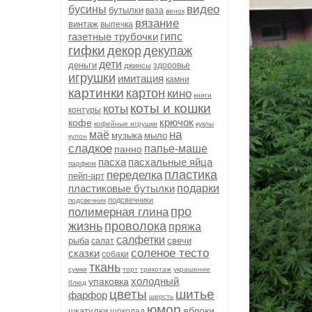
видео
бусины
бутылки
ваза
венок
вязание
винтаж
выпечка
газетные трубочки
гипс
гифки
декор
декупаж
дети
деньги
здоровье
джинсы
игрушки
имитация
камни
картинки
картон
кино
книги
коты и кошки
коты
контуры
крючок
кофе
кофейные игрушки
куклы
на
маё
музыка
мыло
кулон
сладкое
папье-маше
панно
пасха
пасхальные яйца
парфюм
пластика
переделка
пейп-арт
пластиковые бутылки
подарки
подсвечники
подсвечник
про
полимерная глина
жизнь
проволока
пряжа
салфетки
рыба
свечи
салат
соленое тесто
сказки
собаки
ткань
сумки
торт
трикотаж
украшение
холодный
упаковка
блюд
цветы
шитье
фарфор
шерсть
юмор
яблоки
шкатулки
шоколад