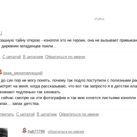
_I
рашную тайну открою - конопля это не героин, она не вызывает привыка
 деревнях младенцев поили...
ь
С цитатой
В цитатник
Обратиться по имени
ёжик_медитирующий
 до сих пор не могу понять, почему так подло поступили с полезными 
мотрят на меня, когда рассказываю, что вот так запросто я в детстве ел
ачинают подленько так хихикать.
 сейчас смотрю на эти фотографии и так мне хочется листьями конопли 
апах... запах детства.
тветить
С цитатой
В цитатник
Обратиться по имени
Juli77799
обратиться по имени