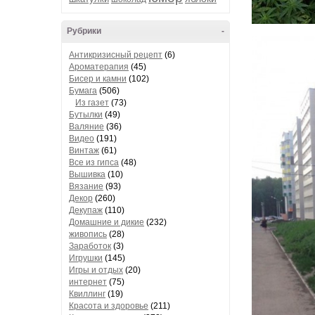
Рубрики
-
Антикризисный рецепт
(6)
Ароматерапия
(45)
Бисер и камни
(102)
Бумага
(506)
Из газет
(73)
Бутылки
(49)
Валяние
(36)
Видео
(191)
Винтаж
(61)
Все из гипса
(48)
Вышивка
(10)
Вязание
(93)
Декор
(260)
Декупаж
(110)
Домашние и дикие
(232)
живопись
(28)
Заработок
(3)
Игрушки
(145)
Игры и отдых
(20)
интернет
(75)
Квиллинг
(19)
Красота и здоровье
(211)