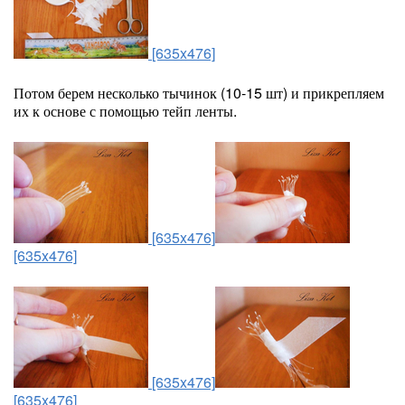
[635x476]
Потом берем несколько тычинок (10-15 шт) и прикрепляем
их к основе с помощью тейп ленты.
[635x476]
[635x476]
[635x476]
[635x476]