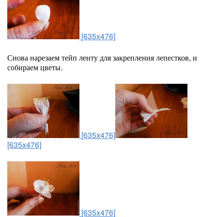
[635x476]
Снова нарезаем тейп ленту для закрепления лепестков, и
собираем цветы.
[635x476]
[635x476]
[635x476]