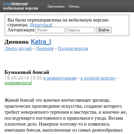
Live
Internet
Дневники
Личка
мобильная версия
Вы были перенаправлены на мобильную версию
страницы.
Вернуться!
Авторизация
Дневник
Katra_I
Лента друзей
-
Дневник
-
Полная версия
Бумажный бонсай
18-05-2014 19:53
к комментариям
-
к полной версии
-
понравилось!
Живой бонсай это конечно впечатляющее зрелище,
практически произведение искусства, создание которого
требует невероятного терпения и мастерства, и конечно же,
последующего постоянного и правильного ухода. Весьма
хлопотное дело. Наверное поэтому-то и появились
имитации бонсая, выполненные из самых разнообразных