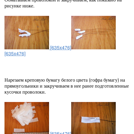
рисунке ниже.
[635x476]
[635x476]
Нарезаем креповую бумагу белого цвета (гофра бумагу) на
прямоугольники и закручиваем в нее ранее подготовленные
кусочки проволоки.
[635x476]