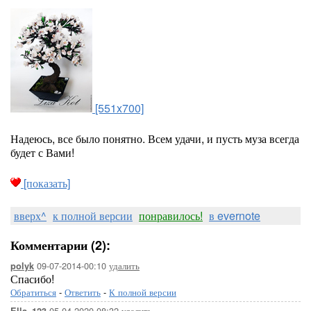
[551x700]
Надеюсь, все было понятно. Всем удачи, и пусть муза всегда
будет с Вами!
[показать]
вверх^
к полной версии
понравилось!
в evernote
Комментарии (2):
09-07-2014-00:10
удалить
polyk
Спасибо!
Обратиться
-
Ответить
-
К полной версии
05-04-2020-08:32
удалить