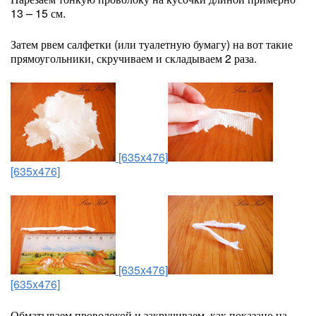
13 – 15 см.
Затем рвем салфетки (или туалетную бумагу) на вот такие
прямоугольники, скручиваем и складываем 2 раза.
[635x476]
[635x476]
[635x476]
[635x476]
Обматываем проволокой и закручиваем, как показано на