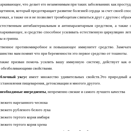
аркивающее, что делает его незаменимым при таких заболеваниях как простуда
рцетином, который предотвращает развитие болезней сердца за счет своей сп
енках, а также он и не позволяет тромбоцитам слипаться друг с другом с обра
стественным антибактериальным и антипаразитарным средством, а также
тхаркивающее, и средство способное усиливать естественную циркуляцию лег
ы и гриппа.
твенное противомикробное и повышающее иммунитет средство. Замечате
шинство мам помнят что при беременности это первое средство от тошноты.
акже призван помочь усилить вашу иммунную систему, действует как ес
 обезболивающими свойствами.
блочный уксус
имеет множество удивительных свойств.Это природный ан
сстановления пищеварения, детоксикации и многого другого.
 необходимые ингредиенты
, непременно свежие и самого лучшего качества
 свежего нарезанного чеснока
 свежего рубленого белого лука
 свежего тертого корня имбиря
 свежего тертого корня хрена