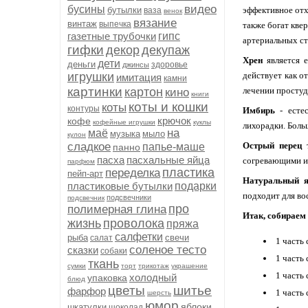
видео
бусины
бутылки
эффективное отх
ваза
венок
вязание
винтаж
выпечка
также богат кве
газетные трубочки
гипс
артериальных ст
гифки
декор
декупаж
Хрен
является е
дети
деньги
здоровье
джинсы
игрушки
действует как о
имитация
камни
картинки
картон
лечении простуд
кино
книги
коты и кошки
коты
контуры
Имбирь
- естес
крючок
кофе
кофейные игрушки
куклы
лихорадки. Боль
на
маё
музыка
мыло
кулон
сладкое
Острый перец
т
папье-маше
панно
пасха
пасхальные яйца
согревающими и
парфюм
пластика
переделка
пейп-арт
Натуральный я
пластиковые бутылки
подарки
подходит для во
подсвечники
подсвечник
про
полимерная глина
Итак, собираем
жизнь
проволока
пряжа
салфетки
рыба
свечи
салат
1 часть
соленое тесто
сказки
собаки
1 часть
ткань
сумки
торт
трикотаж
украшение
1 часть
холодный
упаковка
блюд
цветы
шитье
фарфор
1 часть
шерсть
юмор
яблоки
шкатулки
шоколад