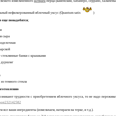
 свежего измельченного
острого
перца (кайенский, хабанеро, серрано, халапеньо 
ьный нефильтрованный яблочный уксус (Quantum satis
)
м еще понадобятся
;
ки
ля сыра
азделочная
арской
 стеклянные банки с крышками
 дуршлаг
а
а
 из темного стекла
зготовлению
возникают трудности с приобретением яблочного уксуса, то не надо переживат
u/post232142582
 все ваши ингредиенты (измельчаем, натираем на терке, и т.д.).