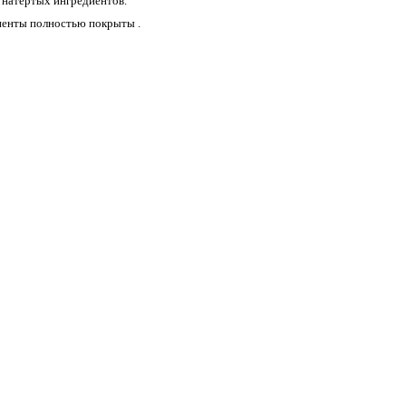
 натертых ингредиентов.
иенты полностью покрыты .