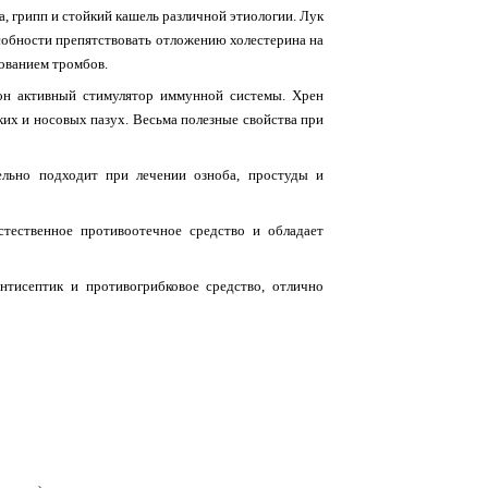
, грипп и стойкий кашель различной этиологии. Лук
особности препятствовать отложению холестерина на
зованием тромбов.
 он активный стимулятор иммунной системы. Хрен
ких и носовых пазух. Весьма полезные свойства при
льно подходит при лечении озноба, простуды и
тественное противоотечное средство и обладает
тисептик и противогрибковое средство, отлично