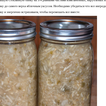
ьшую стеклянную банку на 3/4 равными частями измельченных, нарубленых и
ку до самого верха яблочным уксусом. Необходимо убедиться что все ингред
ку и энергично встряхиваем, чтобы перемешать все вместе.