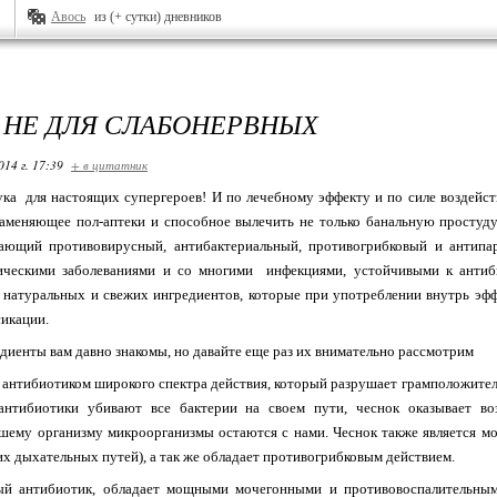
Авось
из (+ сутки) дневников
 НЕ ДЛЯ СЛАБОНЕРВНЫХ
014 г. 17:39
+ в цитатник
тука для настоящих супергероев! И по лечебному эффекту и по силе воздейс
 заменяющее пол-аптеки и способное вылечить не только банальную простуд
тающий противовирусный, антибактериальный, противогрибковый и антипар
ческими заболеваниями и со многими инфекциями, устойчивыми к антиби
 натуральных и свежих ингредиентов, которые при употреблении внутрь эф
икации.
диенты вам давно знакомы, но давайте еще раз их внимательно рассмотрим
 антибиотиком широкого спектра действия, который разрушает грамположител
антибиотики убивают все бактерии на своем пути, чеснок оказывает во
шему организму микроорганизмы остаются с нами. Чеснок также является м
х дыхательных путей), а так же обладает противогрибковым действием.
й антибиотик, обладает мощными мочегонными и противовоспалительными