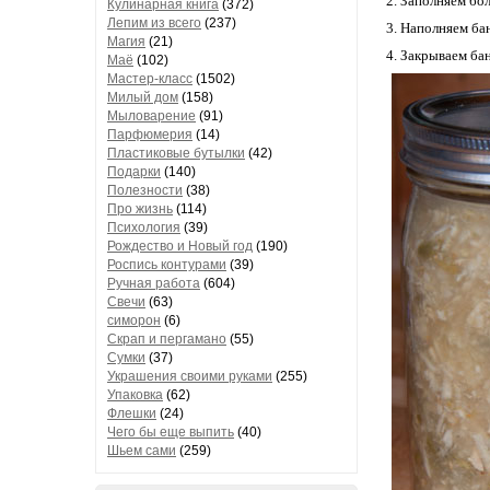
Заполняем бол
Кулинарная книга
(372)
Лепим из всего
(237)
Наполняем бан
Магия
(21)
Закрываем бан
Маё
(102)
Мастер-класс
(1502)
Милый дом
(158)
Мыловарение
(91)
Парфюмерия
(14)
Пластиковые бутылки
(42)
Подарки
(140)
Полезности
(38)
Про жизнь
(114)
Психология
(39)
Рождество и Новый год
(190)
Роспись контурами
(39)
Ручная работа
(604)
Свечи
(63)
симорон
(6)
Скрап и пергамано
(55)
Сумки
(37)
Украшения своими руками
(255)
Упаковка
(62)
Флешки
(24)
Чего бы еще выпить
(40)
Шьем сами
(259)