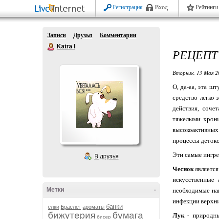
Регистрация
Вход
Рейтинги
Записи
Друзья
Комментарии
Katra I
РЕЦЕПТ
Вторник, 13 Мая 2
О, да-аа, эта ш
средство легко
действия, соче
тяжелыми хрони
высокоактивных
процессы детокс
Эти самые ингре
В друзья
Чеснок
является
искусственные 
Метки
-
необходимые на
инфекции верхни
банки
ёлки
Браслет
ароматы
бижутерия
бумага
Лук
- природны
бисер