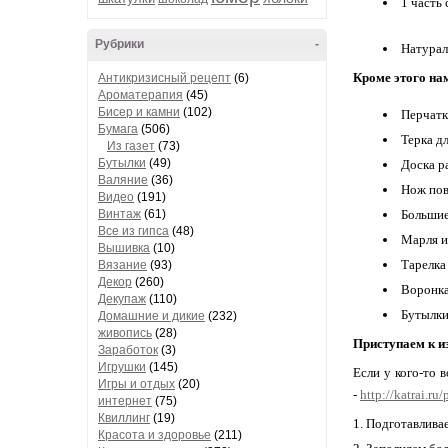
1 часть
Рубрики
-
Натурал
Кроме этого на
Антикризисный рецепт
(6)
Ароматерапия
(45)
Бисер и камни
(102)
Перчат
Бумага
(506)
Терка д
Из газет
(73)
Бутылки
(49)
Доска р
Валяние
(36)
Нож пов
Видео
(191)
Винтаж
(61)
Большие
Все из гипса
(48)
Марля и
Вышивка
(10)
Тарелк
Вязание
(93)
Декор
(260)
Воронк
Декупаж
(110)
Бутылки
Домашние и дикие
(232)
живопись
(28)
Приступаем к и
Заработок
(3)
Игрушки
(145)
Если у кого-то 
Игры и отдых
(20)
-
http://katrai.r
интернет
(75)
Квиллинг
(19)
Подготавливаем
Красота и здоровье
(211)