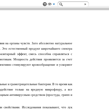
твия на органы чувств. Зато абсолютно натуральное
у. Это естественный продукт широчайшего спектра
азитарный эффект, смесь способна справляться с
отикам. Мощность действия проявляется за счет
фективно стимулируют кровообращение и ускоряют
ьные и грамотрицательные бактерии. В то время как
здействие только на вредную микрофлору, а все
ощным антивирусным средством (простуда, грипп и
 свойствами. Исследования показывают, что лук