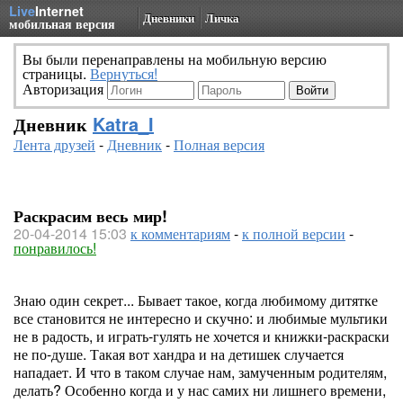
Live
Internet
Дневники
Личка
мобильная версия
Вы были перенаправлены на мобильную версию
страницы.
Вернуться!
Авторизация
Дневник
Katra_I
Лента друзей
-
Дневник
-
Полная версия
Раскрасим весь мир!
20-04-2014 15:03
к комментариям
-
к полной версии
-
понравилось!
Знаю один секрет... Бывает такое, когда любимому дитятке
все становится не интересно и скучно: и любимые мультики
не в радость, и играть-гулять не хочется и книжки-раскраски
не по-душе. Такая вот хандра и на детишек случается
нападает. И что в таком случае нам, замученным родителям,
делать? Особенно когда и у нас самих ни лишнего времени,