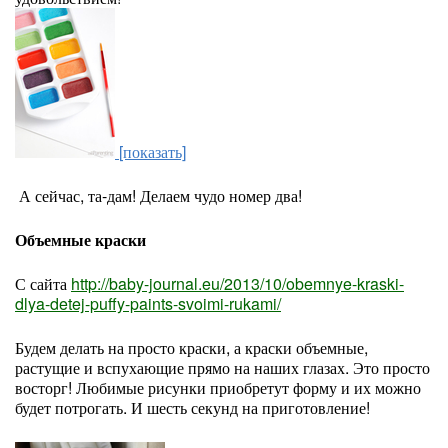
[показать]
А сейчас, та-дам! Делаем чудо номер два!
Объемные краски
С сайта
http://baby-journal.eu/2013/10/obemnye-kraski-
dlya-detej-puffy-paints-svoimi-rukami/
Будем делать на просто краски, а краски объемные,
растущие и вспухающие прямо на наших глазах. Это просто
восторг! Любимые рисунки приобретут форму и их можно
будет потрогать. И шесть секунд на приготовление!