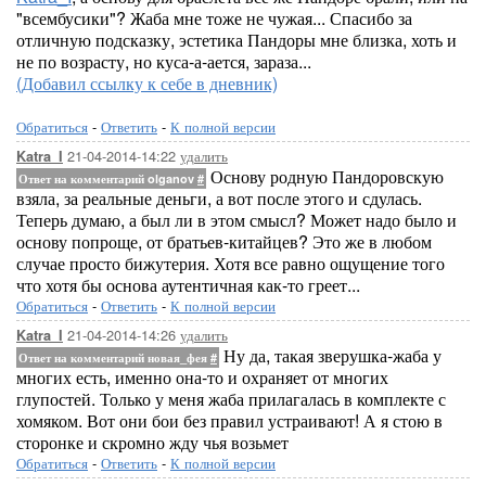
"всембусики"? Жаба мне тоже не чужая... Спасибо за
отличную подсказку, эстетика Пандоры мне близка, хоть и
не по возрасту, но куса-а-ается, зараза...
(Добавил ссылку к себе в дневник)
Обратиться
-
Ответить
-
К полной версии
21-04-2014-14:22
удалить
Katra_I
Основу родную Пандоровскую
Ответ на комментарий olganov
#
взяла, за реальные деньги, а вот после этого и сдулась.
Теперь думаю, а был ли в этом смысл? Может надо было и
основу попроще, от братьев-китайцев? Это же в любом
случае просто бижутерия. Хотя все равно ощущение того
что хотя бы основа аутентичная как-то греет...
Обратиться
-
Ответить
-
К полной версии
21-04-2014-14:26
удалить
Katra_I
Ну да, такая зверушка-жаба у
Ответ на комментарий новая_фея
#
многих есть, именно она-то и охраняет от многих
глупостей. Только у меня жаба прилагалась в комплекте с
хомяком. Вот они бои без правил устраивают! А я стою в
сторонке и скромно жду чья возьмет
Обратиться
-
Ответить
-
К полной версии