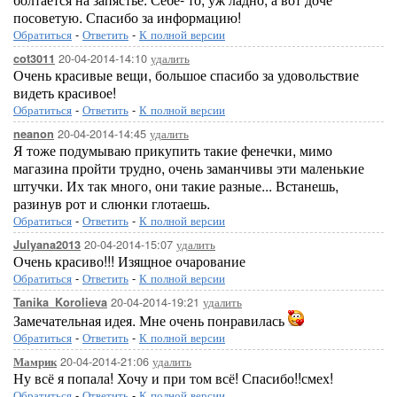
посоветую. Спасибо за информацию!
Обратиться
-
Ответить
-
К полной версии
20-04-2014-14:10
удалить
cot3011
Очень красивые вещи, большое спасибо за удовольствие
видеть красивое!
Обратиться
-
Ответить
-
К полной версии
20-04-2014-14:45
удалить
neanon
Я тоже подумываю прикупить такие фенечки, мимо
магазина пройти трудно, очень заманчивы эти маленькие
штучки. Их так много, они такие разные... Встанешь,
разинув рот и слюнки глотаешь.
Обратиться
-
Ответить
-
К полной версии
20-04-2014-15:07
удалить
Julyana2013
Очень красиво!!! Изящное очарование
Обратиться
-
Ответить
-
К полной версии
20-04-2014-19:21
удалить
Tanika_Korolieva
Замечательная идея. Мне очень понравилась
Обратиться
-
Ответить
-
К полной версии
20-04-2014-21:06
удалить
Мамрик
Ну всё я попала! Хочу и при том всё! Спасибо!!смех!
Обратиться
-
Ответить
-
К полной версии