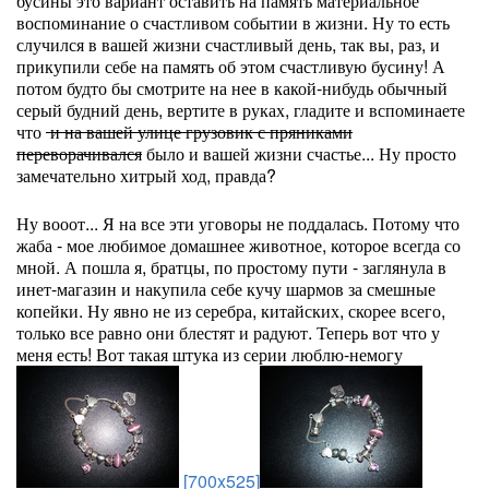
бусины это вариант оставить на память материальное
воспоминание о счастливом событии в жизни. Ну то есть
случился в вашей жизни счастливый день, так вы, раз, и
прикупили себе на память об этом счастливую бусину! А
потом будто бы смотрите на нее в какой-нибудь обычный
серый будний день, вертите в руках, гладите и вспоминаете
что
и на вашей улице грузовик с пряниками
переворачивался
было и вашей жизни счастье... Ну просто
замечательно хитрый ход, правда?
Ну вооот... Я на все эти уговоры не поддалась. Потому что
жаба - мое любимое домашнее животное, которое всегда со
мной. А пошла я, братцы, по простому пути - заглянула в
инет-магазин и накупила себе кучу шармов за смешные
копейки. Ну явно не из серебра, китайских, скорее всего,
только все равно они блестят и радуют. Теперь вот что у
меня есть! Вот такая штука из серии люблю-немогу
[700x525]