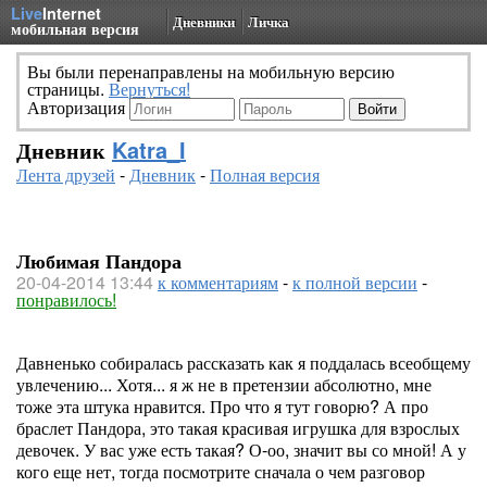
Live
Internet
Дневники
Личка
мобильная версия
Вы были перенаправлены на мобильную версию
страницы.
Вернуться!
Авторизация
Дневник
Katra_I
Лента друзей
-
Дневник
-
Полная версия
Любимая Пандора
20-04-2014 13:44
к комментариям
-
к полной версии
-
понравилось!
Давненько собиралась рассказать как я поддалась всеобщему
увлечению... Хотя... я ж не в претензии абсолютно, мне
тоже эта штука нравится. Про что я тут говорю? А про
браслет Пандора, это такая красивая игрушка для взрослых
девочек. У вас уже есть такая? О-оо, значит вы со мной! А у
кого еще нет, тогда посмотрите сначала о чем разговор