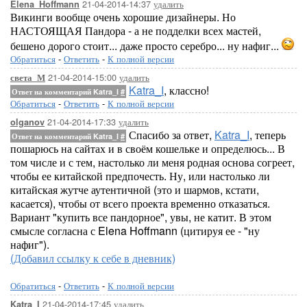
21-04-2014-14:37
удалить
Elena_Hoffmann
Викинги вообще очень хорошие дизайнеры. Но
НАСТОЯЩАЯ Пандора - а не подделки всех мастей,
бешено дорого стоит... даже просто серебро... ну нафиг...
Обратиться
-
Ответить
-
К полной версии
21-04-2014-15:00
удалить
света_М
Katra_I
, классно!
Ответ на комментарий Katra_I
#
Обратиться
-
Ответить
-
К полной версии
21-04-2014-17:33
удалить
olganov
Спасибо за ответ,
Katra_I
, теперь
Ответ на комментарий Katra_I
#
пошарюсь на сайтах и в своём кошельке и определюсь... В
том числе и с тем, настолько ли меня родная основа согреет,
чтобы ее китайской предпочесть. Ну, или настолько ли
китайская жутче аутентичной (это и шармов, кстати,
касается), чтобы от всего проекта временно отказаться.
Вариант "купить все пандорное", увы, не катит. В этом
смысле согласна с Elena Hoffmann (цитируя ее - "ну
нафиг").
(Добавил ссылку к себе в дневник)
Обратиться
-
Ответить
-
К полной версии
21-04-2014-17:45
удалить
Katra_I