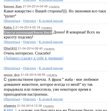
21-04-2014-04:49
удалить
Кимми_Ким
Какое коварство с Вашей стороны!))). Но экономия все-таки
"рулит"
Обратиться
-
Ответить
-
К полной версии
21-04-2014-05:18
удалить
Katra_I
Доооо! Я коварная! Всех на
Ответ на комментарий Кимми_Ким
#
красоту подсажу!
Обратиться
-
Ответить
-
К полной версии
21-04-2014-09:40
удалить
Olia1912
Очень интересно. Спасибо!
(Добавил ссылку к себе в дневник)
Обратиться
-
Ответить
-
К полной версии
21-04-2014-09:55
удалить
новая_фея
C удовольствием прочла. А фраза " жаба - мое любимое
домашнее животное, которое всегда со мной" ну так
порадовала или повеселила, уже некоторое время в
приподнятом настроении.
Обратиться
-
Ответить
-
К полной версии
21-04-2014-13:36
удалить
olganov
Katra_I
, а основу для браслета все же Пандоре брали, или на