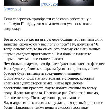
[700x525]
[700x525]
Если соберетесь приобрести себе свою собственную
любимую Пандору, то я вам немного умных мыслей
подскажу:
Брать основу надо на два размера больше, вот вы измерили
запястье, сколько см у вас получилось? Ну, допустим 18,
тогда основу берите на 20 см, это потому что нанизанные
шармы съедают пространство. Чем больше наденете
шармов, тем меньше станет браслет.
Чем больше шармов, тем браслет будет выглядеть эффектнее
Не забудьте добавить к шармам бусины-подвески, с ними
браслет будет выглядеть воздушнее и изящнее
Обязательно! Обязательно возьмите стоппер, который
крепится с двух сторон замка, иначе при любом
расстегивании браслета будете ловить бусины по всему
полу. Я уже так делала. Несколько раз. Это незабываемо,
больше не хочу. Поэтому стоппер, запомните!
Да, и адрес инет-магазина могу дать, там где выбор основ и
бусин Пандоры, а также цены и скорость доставки