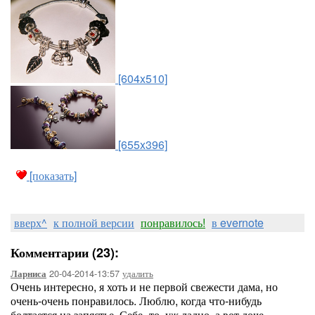
[604x510]
[655x396]
[показать]
вверх^
к полной версии
понравилось!
в evernote
Комментарии (23):
20-04-2014-13:57
удалить
Ларниса
Очень интересно, я хоть и не первой свежести дама, но
очень-очень понравилось. Люблю, когда что-нибудь
болтается на запястье. Себе- то, уж ладно, а вот доче