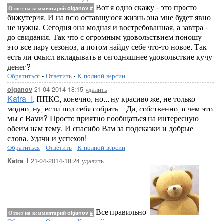
Вот я одно скажу - это просто
Ответ на комментарий olganov
#
бижутерия. И на всю оставшуюся жизнь она мне будет явно
не нужна. Сегодня она модная и востребованная, а завтра -
до свидания. Так что с огромным удовольствием поношу
это все пару сезонов, а потом найду себе что-то новое. Так
есть ли смысл вкладывать в сегодняшнее удовольствие кучу
денег?
Обратиться
-
Ответить
-
К полной версии
21-04-2014-18:15
удалить
olganov
Katra_I
, ППКС, конечно, но... ну красиво же, не только
модно, ну, если под себя собрать... Да, собственно, о чем это
мы с Вами? Просто приятно пообщаться на интересную
обеим нам тему. И спасибо Вам за подсказки и добрые
слова. Удачи и успехов!
Обратиться
-
Ответить
-
К полной версии
21-04-2014-18:24
удалить
Katra_I
Все правильно!
Ответ на комментарий olganov
#
Обратиться
-
Ответить
-
К полной версии