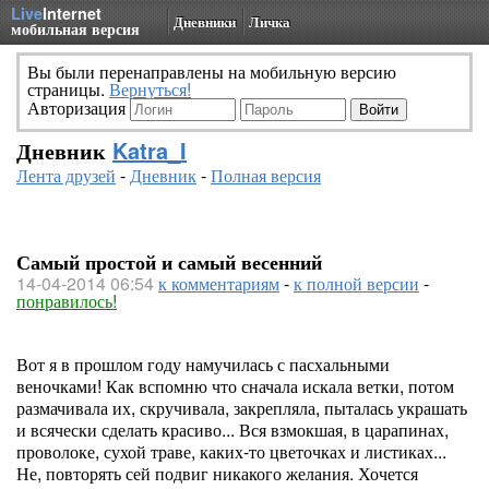
Live
Internet
Дневники
Личка
мобильная версия
Вы были перенаправлены на мобильную версию
страницы.
Вернуться!
Авторизация
Дневник
Katra_I
Лента друзей
-
Дневник
-
Полная версия
Самый простой и самый весенний
14-04-2014 06:54
к комментариям
-
к полной версии
-
понравилось!
Вот я в прошлом году намучилась с пасхальными
веночками! Как вспомню что сначала искала ветки, потом
размачивала их, скручивала, закрепляла, пыталась украшать
и всячески сделать красиво... Вся взмокшая, в царапинах,
проволоке, сухой траве, каких-то цветочках и листиках...
Не, повторять сей подвиг никакого желания. Хочется