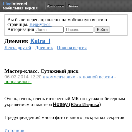
Live
Internet
Дневники
Личка
мобильная версия
Вы были перенаправлены на мобильную версию
страницы.
Вернуться!
Авторизация
Дневник
Katra_I
Лента друзей
-
Дневник
-
Полная версия
Мастер-класс. Сутажный диск
06-03-2014 12:20
к комментариям
-
к полной версии
-
понравилось!
Очень, очень, очень интересный МК по сутажно-бисерным
украшениям от мастера
Hottey (Юля Изерска)
Предупреждения: много фото и много раскрытых секретов
Источник