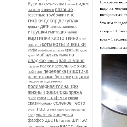
Все совсем несл
видео
бусины
бутылки
ваза
венок
надо на медлен
вязание
винтаж
выпечка
газетные трубочки
гипс
поторопиться, т
гифки
декор
декупаж
Что нам понадоб
дети
деньги
здоровье
джинсы
игрушки
сахар – 10 стол
имитация
камни
картинки
картон
кино
книги
вода – 1 столова
коты и кошки
коты
контуры
сок половины л
крючок
кофе
кофейные игрушки
куклы
на
маё
музыка
мыло
кулон
сладкое
папье-маше
панно
пасха
пасхальные яйца
парфюм
пластика
переделка
пейп-арт
пластиковые бутылки
подарки
подсвечники
подсвечник
про
полимерная глина
жизнь
проволока
пряжа
салфетки
рыба
свечи
салат
соленое тесто
сказки
собаки
ткань
сумки
торт
трикотаж
украшение
холодный
упаковка
блюд
цветы
шитье
фарфор
шерсть
юмор
яблоки
шкатулки
шоколад