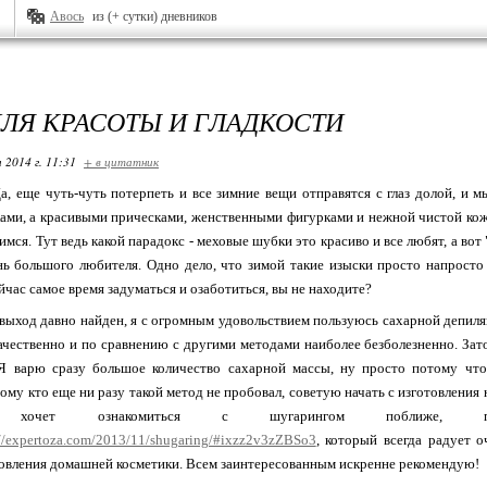
Авось
из (+ сутки) дневников
ДЛЯ КРАСОТЫ И ГЛАДКОСТИ
 2014 г. 11:31
+ в цитатник
а, еще чуть-чуть потерпеть и все зимние вещи отправятся с глаз долой, и 
ами, а красивыми прическами, женственными фигурками и нежной чистой коже
имся. Тут ведь какой парадокс - меховые шубки это красиво и все любят, а вот
ь большого любителя. Одно дело, что зимой такие изыски просто напросто н
йчас самое время задуматься и озаботиться, вы не находите?
выход давно найден, я с огромным удовольствием пользуюсь сахарной депиляц
ачественно и по сравнению с другими методами наиболее безболезненно. Зат
Я варю сразу большое количество сахарной массы, ну просто потому что
 тому кто еще ни разу такой метод не пробовал, советую начать с изготовления
хочет ознакомиться с шугарингом поближе
://expertoza.com/2013/11/shugaring/#ixzz2v3zZBSo3
, который всегда радует 
овления домашней косметики. Всем заинтересованным искренне рекомендую!