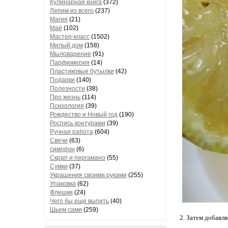
Кулинарная книга
(372)
Лепим из всего
(237)
Магия
(21)
Маё
(102)
Мастер-класс
(1502)
Милый дом
(158)
Мыловарение
(91)
Парфюмерия
(14)
Пластиковые бутылки
(42)
Подарки
(140)
Полезности
(38)
Про жизнь
(114)
Психология
(39)
Рождество и Новый год
(190)
Роспись контурами
(39)
Ручная работа
(604)
Свечи
(63)
симорон
(6)
Скрап и пергамано
(55)
Сумки
(37)
Украшения своими руками
(255)
Упаковка
(62)
Флешки
(24)
Чего бы еще выпить
(40)
Шьем сами
(259)
2. Затем добавл