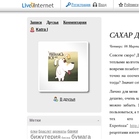
Регистрация
Вход
Рейтинги
Записи
Друзья
Комментарии
Katra I
САХАР 
Четверг, 06 Марта
Совсем скоро! Д
теплыми колготк
вовремя позабот
точно на ооочен
тогда? Значит се
Лично для меня 
дешево, очень к
В друзья
можно забыть. 
пользоваться, а
тех кто 
Метки
-
Expertoza"
http
банки
ёлки
Браслет
ароматы
рецептами изгот
бижутерия
бумага
бисер