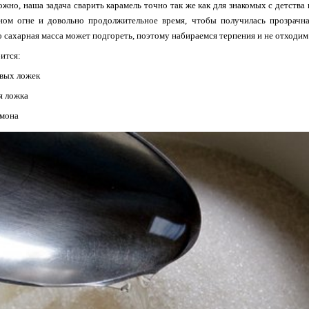
ожно, наша задача сварить карамель точно так же как для знакомых с детства 
ном огне и довольно продолжительное время, чтобы получилась прозрачная
о сахарная масса может подгореть, поэтому набираемся терпения и не отходим
ится:
овых ложек
я ложка
имона