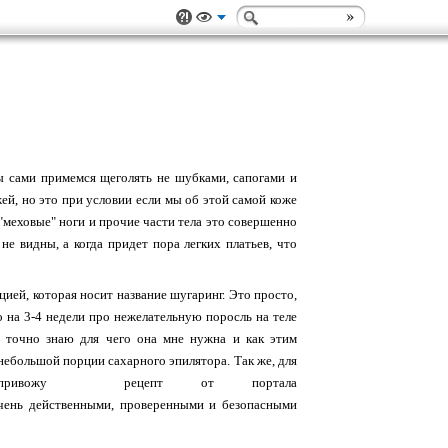
мы сами примемся щеголять не шубками, сапогами и
й, но это при условии если мы об этой самой коже
 "меховые" ноги и прочие части тела это совершенно
е видны, а когда придет пора легких платьев, что
ией, которая носит название шугаринг. Это просто,
о на 3-4 недели про нежелательную поросль на теле
 точно знаю для чего она мне нужна и как этим
 небольшой порции сахарного эпилятора. Так же, для
, привожу рецепт от портала
очень действенными, проверенными и безопасными