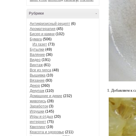
Рубрики
-
Антикризисный рецепт
(6)
Ароматерапия
(45)
Бисер и камни
(102)
Бумага
(506)
Из газет
(73)
Бутылки
(49)
Валяние
(36)
Видео
(191)
Винтаж
(61)
Все из гипса
(48)
Вышивка
(10)
Вязание
(93)
Декор
(260)
1. Добавляем к с
Декупаж
(110)
Домашние и дикие
(232)
живопись
(28)
Заработок
(3)
Игрушки
(145)
Игры и отдых
(20)
интернет
(75)
Квиллинг
(19)
Красота и здоровье
(211)