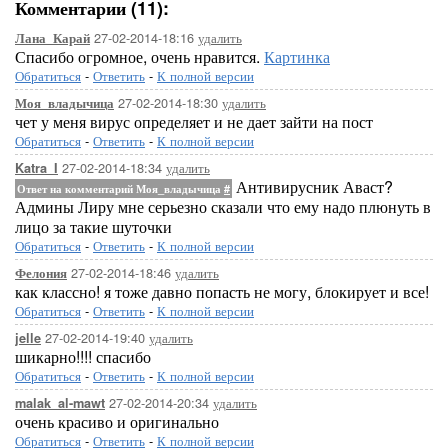
Комментарии (11):
27-02-2014-18:16
удалить
Лана_Карай
Спасибо огромное, очень нравится.
Картинка
Обратиться
-
Ответить
-
К полной версии
27-02-2014-18:30
удалить
Моя_владычица
чет у меня вирус определяет и не дает зайти на пост
Обратиться
-
Ответить
-
К полной версии
27-02-2014-18:34
удалить
Katra_I
Антивирусник Аваст?
Ответ на комментарий Моя_владычица
#
Админы Лиру мне серьезно сказали что ему надо плюнуть в
лицо за такие шуточки
Обратиться
-
Ответить
-
К полной версии
27-02-2014-18:46
удалить
Фелония
как классно! я тоже давно попасть не могу, блокирует и все!
Обратиться
-
Ответить
-
К полной версии
27-02-2014-19:40
удалить
jelle
шикарно!!!! спасибо
Обратиться
-
Ответить
-
К полной версии
27-02-2014-20:34
удалить
malak_al-mawt
очень красиво и оригинально
Обратиться
-
Ответить
-
К полной версии