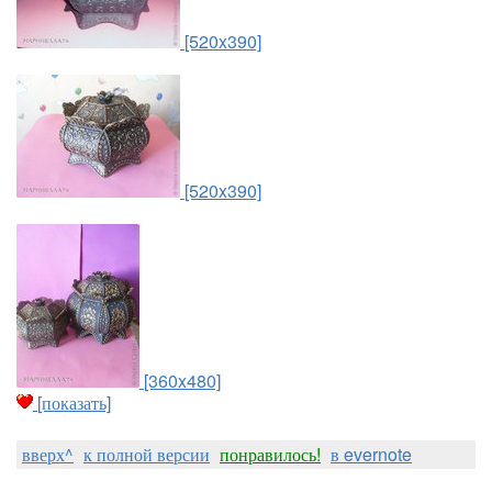
[520x390]
[520x390]
[360x480]
[показать]
вверх^
к полной версии
понравилось!
в evernote