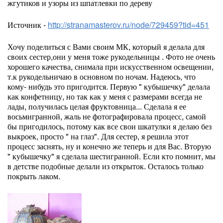
жгутиков и узоры из шпатлевки по дереву
Источник -
http://stranamasterov.ru/node/729459?tid=451
Хочу поделиться с Вами своим МК, который я делала для
своих сестер,они у меня тоже рукодельницы . Фото не очень
хорошего качества, снимала при искусственном освещении,
т.к рукодельничаю в основном по ночам. Надеюсь, что
кому- нибудь это пригодится. Первую " кубышечку" делала
как конфетницу, но так как у меня с размерами всегда не
лады, получилась целая фруктовница... Сделала я ее
восьмигранной, жаль не фотографировала процесс, самой
бы пригодилось, потому как все свои шкатулки я делаю без
выкроек, просто " на глаз". Для сестер, я решила этот
процесс заснять, ну и конечно же теперь и для Вас. Вторую
" кубышечку" я сделала шестигранной. Если кто помнит, мы
в детстве подобные делали из открыток. Осталось только
покрыть лаком.