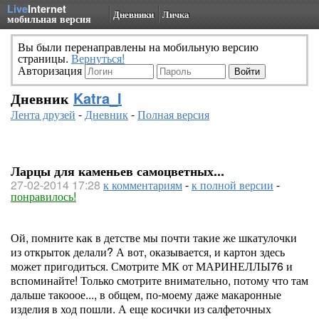
Live
Internet
Дневники
Личка
мобильная версия
Вы были перенаправлены на мобильную версию
страницы.
Вернуться!
Авторизация
Дневник
Katra_I
Лента друзей
-
Дневник
-
Полная версия
Ларцы для каменьев самоцветных...
27-02-2014 17:28
к комментариям
-
к полной версии
-
понравилось!
Ой, помните как в детстве мы почти такие же шкатулочки
из открыток делали? А вот, оказывается, и картон здесь
может пригодиться. Смотрите МК от МАРИНЕЛЛЫ76 и
вспоминайте! Только смотрите внимательно, потому что там
дальше такооое..., в общем, по-моему даже макаронные
изделия в ход пошли. А еще косички из салфеточных