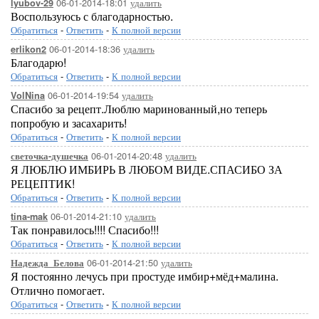
06-01-2014-18:01
удалить
lyubov-29
Воспользуюсь с благодарностью.
Обратиться
-
Ответить
-
К полной версии
06-01-2014-18:36
удалить
erlikon2
Благодарю!
Обратиться
-
Ответить
-
К полной версии
06-01-2014-19:54
удалить
VolNina
Спасибо за рецепт.Люблю маринованный,но теперь
попробую и засахарить!
Обратиться
-
Ответить
-
К полной версии
06-01-2014-20:48
удалить
светочка-душечка
Я ЛЮБЛЮ ИМБИРЬ В ЛЮБОМ ВИДЕ.СПАСИБО ЗА
РЕЦЕПТИК!
Обратиться
-
Ответить
-
К полной версии
06-01-2014-21:10
удалить
tina-mak
Так понравилось!!!! Спасибо!!!
Обратиться
-
Ответить
-
К полной версии
06-01-2014-21:50
удалить
Надежда_Белова
Я постоянно лечусь при простуде имбир+мёд+малина.
Отлично помогает.
Обратиться
-
Ответить
-
К полной версии