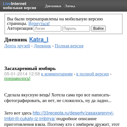
Live
Internet
Дневники
Личка
мобильная версия
Вы были перенаправлены на мобильную версию
страницы.
Вернуться!
Авторизация
Дневник
Katra_I
Лента друзей
-
Дневник
-
Полная версия
Засахаренный имбирь
05-01-2014 12:58
к комментариям
-
к полной версии
-
понравилось!
Сделала вкусную вещь! Хотела сама про все написать-
сфотографировать, ан нет, не сложилось, ну да ладно...
Зато вот здесь
http://33recepta.ru/deserty/zasaxarennyj-
imbir-ili-cukaty-iz-imbirya/
подробное описание
приготовления взяла. Поэтому кто с имбирем дружит, этот