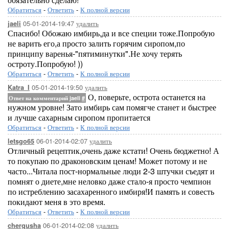
Обратиться
-
Ответить
-
К полной версии
05-01-2014-19:47
удалить
jaeli
Спасибо! Обожаю имбирь,да и все специи тоже.Попробую
не варить его,а просто залить горячим сиропом,по
принципу варенья-"пятиминутки".Не хочу терять
остроту.Попробую! ))
Обратиться
-
Ответить
-
К полной версии
05-01-2014-19:50
удалить
Katra_I
О, поверьте, острота останется на
Ответ на комментарий jaeli
#
нужном уровне! Зато имбирь сам помягче станет и быстрее
и лучше сахарным сиропом пропитается
Обратиться
-
Ответить
-
К полной версии
06-01-2014-02:07
удалить
letsgo65
Отличный рецептик,очень даже кстати! Очень бюджетно! А
то покупаю по драконовским ценам! Может потому и не
часто...Читала пост-нормальные люди 2-3 штучки съедят и
помнят о диете,мне неловко даже стало-я просто чемпион
по истреблению засахаренного имбиря!И память и совесть
покидают меня в это время.
Обратиться
-
Ответить
-
К полной версии
06-01-2014-02:08
удалить
chergusha