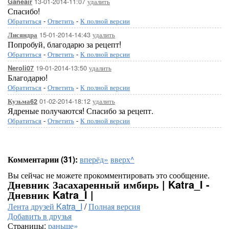
13-01-2014-11:07
удалить
Ganeair
Спасибо!
Обратиться
-
Ответить
-
К полной версии
15-01-2014-14:43
удалить
Лисяндра
Попробуй, благодарю за рецепт!
Обратиться
-
Ответить
-
К полной версии
19-01-2014-13:50
удалить
Neroli07
Благодарю!
Обратиться
-
Ответить
-
К полной версии
01-02-2014-18:12
удалить
Кузьма62
Ядреные получаются! Спасибо за рецепт.
Обратиться
-
Ответить
-
К полной версии
Комментарии (31):
вперёд»
вверх^
Вы сейчас не можете прокомментировать это сообщение.
Дневник Засахаренный имбирь | Katra_I -
Дневник Katra_I |
Лента друзей Katra_I
/
Полная версия
Добавить в друзья
Страницы:
раньше»