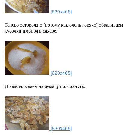
[620x465]
Теперь осторожно (потому как очень горячо) обваливаем
кусочки имбиря в сахаре.
[620x465]
И выкладываем на бумагу подсохнуть.
[620x465]