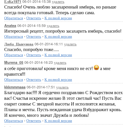
06-01-2014-15:38
удалить
ЕлКа1971
Спасибо! Очень люблю засахаренный имбирь, но раньше
всегда покупала готовый. Теперь сделаю сама.
Обратиться
-
Ответить
-
К полной версии
06-01-2014-15:59
удалить
Anatea
Интересный рецепт, попробую засахарить имбирь, спасибо!
Обратиться
-
Ответить
-
К полной версии
06-01-2014-16:11
удалить
Люба_Цыкунова
Спасибо, попробую тоже.....
Обратиться
-
Ответить
-
К полной версии
06-01-2014-16:23
удалить
Murena_05
я себе приготовила! кроме меня никто не ест!
а мне
нравится!!!
Обратиться
-
Ответить
-
К полной версии
06-01-2014-17:51
удалить
kkkmmmaaa
Благодарю вас!!!! Я сердечно поздравляю С Рождеством всех
вас! Счастья искренне желаю В этот светлый час! Пусть Вас
озарит сиянье С звездной высоты И исполнятся желанья,
Планы и мечты. Пусть нежданная удача Взбудоражит кровь.
И конечно, много значат Дружба и любовь!
Обратиться
-
Ответить
-
К полной версии