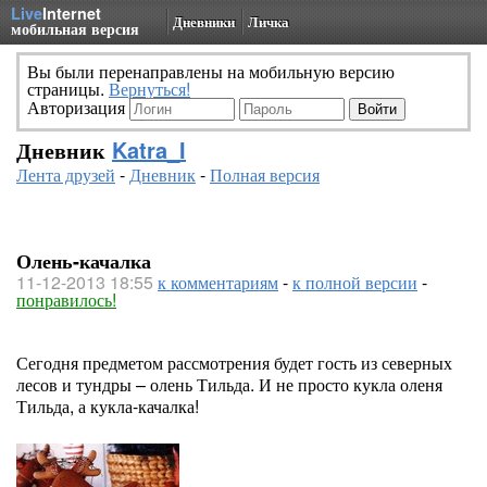
Live
Internet
Дневники
Личка
мобильная версия
Вы были перенаправлены на мобильную версию
страницы.
Вернуться!
Авторизация
Дневник
Katra_I
Лента друзей
-
Дневник
-
Полная версия
Олень-качалка
11-12-2013 18:55
к комментариям
-
к полной версии
-
понравилось!
Сегодня предметом рассмотрения будет гость из северных
лесов и тундры – олень Тильда. И не просто кукла оленя
Тильда, а кукла-качалка!