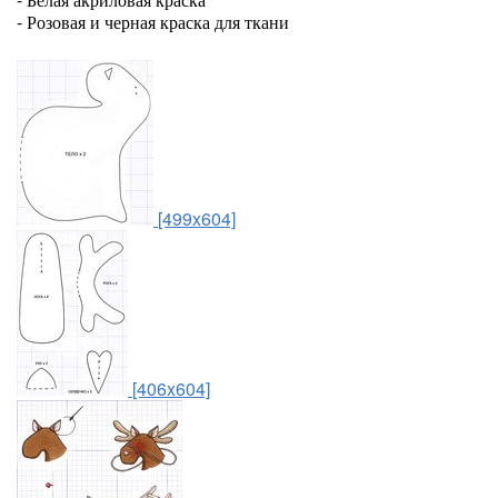
- Розовая и черная краска для ткани
[499x604]
[406x604]