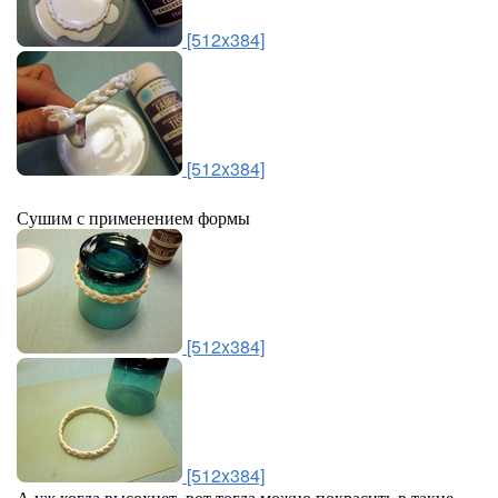
[512x384]
[512x384]
Сушим с применением формы
[512x384]
[512x384]
А уж когда высохнет, вот тогда можно покрасить в такие