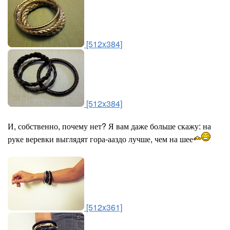
[512x384]
[512x384]
И, собственно, почему нет? Я вам даже больше скажу: на
руке веревки выглядят гора-ааздо лучше, чем на шее
[512x361]