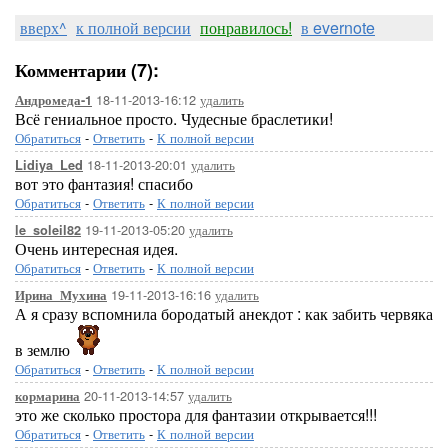
вверх^
к полной версии
понравилось!
в evernote
Комментарии (7):
18-11-2013-16:12
удалить
Андромеда-1
Всё гениальное просто. Чудесные браслетики!
Обратиться
-
Ответить
-
К полной версии
18-11-2013-20:01
удалить
Lidiya_Led
вот это фантазия! спасибо
Обратиться
-
Ответить
-
К полной версии
19-11-2013-05:20
удалить
le_soleil82
Очень интересная идея.
Обратиться
-
Ответить
-
К полной версии
19-11-2013-16:16
удалить
Ирина_Мухина
А я сразу вспомнила бородатый анекдот : как забить червяка
в землю
Обратиться
-
Ответить
-
К полной версии
20-11-2013-14:57
удалить
кормарина
это же сколько простора для фантазии открывается!!!
Обратиться
-
Ответить
-
К полной версии