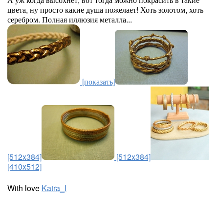
цвета, ну просто какие душа пожелает! Хоть золотом, хоть
серебром. Полная иллюзия металла...
[показать]
[512x384]
[512x384]
[410x512]
With love
Katra_I