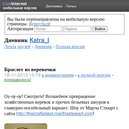
Live
Internet
Дневники
Личка
мобильная версия
Вы были перенаправлены на мобильную версию
страницы.
Вернуться!
Авторизация
Дневник
Katra_I
Лента друзей
-
Дневник
-
Полная версия
Браслет из веревочки
18-11-2013 15:18
к комментариям
-
к полной версии
-
понравилось!
Оу-оу-оу! Смотрите! Волшебное превращение
хозяйственных веревок и прочих бельевых шнуров в
гламурно-носибельный вариант. Шоу от Марты Стюарт с
сайта
http://thecraftsdept.marthastewart.com
!