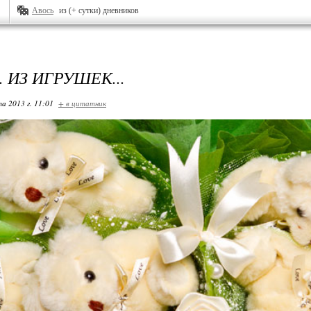
Авось
из (+ сутки) дневников
 ИЗ ИГРУШЕК...
та 2013 г. 11:01
+ в цитатник