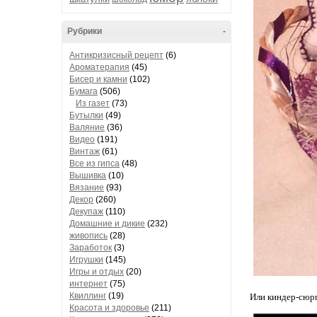
Рубрики
-
Антикризисный рецепт
(6)
Ароматерапия
(45)
Бисер и камни
(102)
Бумага
(506)
Из газет
(73)
Бутылки
(49)
Валяние
(36)
Видео
(191)
Винтаж
(61)
Все из гипса
(48)
Вышивка
(10)
Вязание
(93)
Декор
(260)
Декупаж
(110)
Домашние и дикие
(232)
живопись
(28)
Заработок
(3)
Игрушки
(145)
Игры и отдых
(20)
интернет
(75)
Квиллинг
(19)
Или киндер-сюрп
Красота и здоровье
(211)