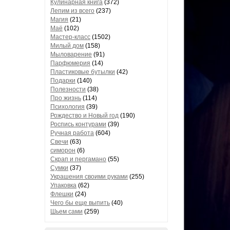
Кулинарная книга
(372)
Лепим из всего
(237)
Магия
(21)
Маё
(102)
Мастер-класс
(1502)
Милый дом
(158)
Мыловарение
(91)
Парфюмерия
(14)
Пластиковые бутылки
(42)
Подарки
(140)
Полезности
(38)
Про жизнь
(114)
Психология
(39)
Рождество и Новый год
(190)
Роспись контурами
(39)
Ручная работа
(604)
Свечи
(63)
симорон
(6)
Скрап и пергамано
(55)
Сумки
(37)
Украшения своими руками
(255)
Упаковка
(62)
Флешки
(24)
Чего бы еще выпить
(40)
Шьем сами
(259)