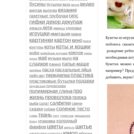
видео
бусины
бутылки
ваза
венок
вязание
винтаж
выпечка
газетные трубочки
гипс
гифки
декор
декупаж
дети
деньги
здоровье
джинсы
игрушки
имитация
камни
Букеты из игруш
картинки
картон
кино
книги
побоюсь сказат
коты и кошки
коты
контуры
рождение ребенк
крючок
кофе
кофейные игрушки
куклы
на
необходимая штук
маё
музыка
мыло
кулон
сладкое
папье-маше
панно
букетах можно 
пасха
пасхальные яйца
например? Предс
парфюм
пластика
переделка
пейп-арт
добавить, верно
пластиковые бутылки
подарки
подсвечники
подсвечник
про
полимерная глина
жизнь
проволока
пряжа
салфетки
рыба
свечи
салат
соленое тесто
сказки
собаки
ткань
сумки
торт
трикотаж
украшение
холодный
упаковка
блюд
цветы
шитье
фарфор
шерсть
юмор
яблоки
шкатулки
шоколад