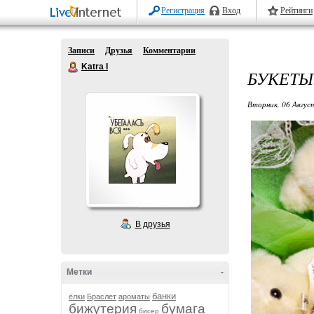
Регистрация
Вход
Рейтинги
Записи
Друзья
Комментарии
Katra I
БУКЕТЫ.
Вторник, 06 Авгус
В друзья
Метки
-
банки
ёлки
Браслет
ароматы
бижутерия
бумага
бисер