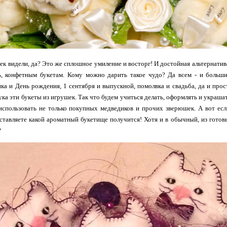
ек видели, да? Это же сплошное умиление и восторг! И достойная альтернат
ь, конфетным букетам. Кому можно дарить такое чудо? Да всем - и боль
а и День рождения, 1 сентября и выпускной, помолвка и свадьба, да и прос
а эти букеты из игрушек. Так что будем учиться делать, оформлять и украшать
использовать не только покупных медведиков и прочих зверюшек. А вот ес
тавляете какой ароматный букетище получится! Хотя и в обычный, из гото
?