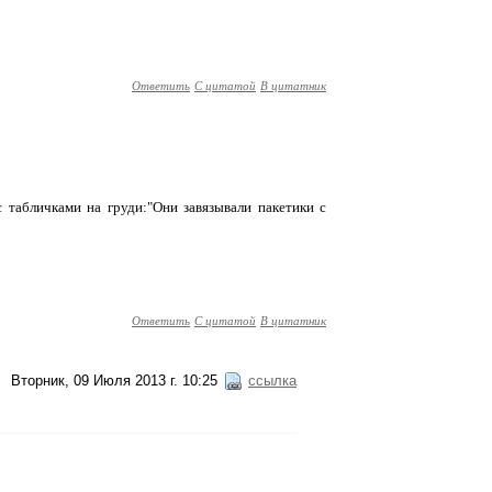
Ответить
С цитатой
В цитатник
 табличками на груди:"Они завязывали пакетики с
Ответить
С цитатой
В цитатник
Вторник, 09 Июля 2013 г. 10:25
ссылка