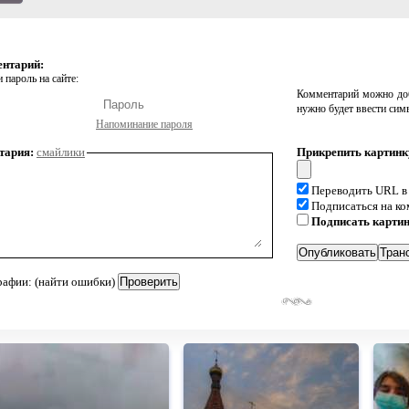
ентарий:
 пароль на сайте:
Комментарий можно доб
нужно будет ввести сим
Напоминание пароля
тария:
смайлики
Прикрепить картинк
Переводить URL в
Подписаться на к
Подписать карти
рафии: (найти ошибки)