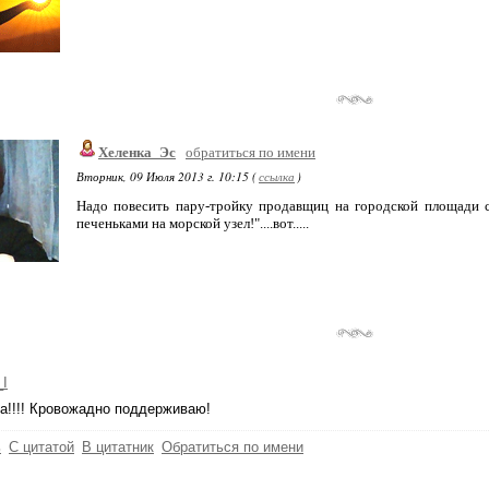
Хеленка_Эс
обратиться по имени
Вторник, 09 Июля 2013 г. 10:15 (
ссылка
)
Надо повесить пару-тройку продавщиц на городской площади с
печеньками на морской узел!"....вот.....
_I
да!!!! Кровожадно поддерживаю!
ь
С цитатой
В цитатник
Обратиться по имени