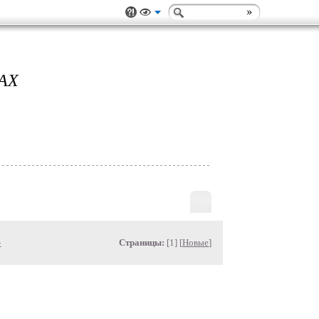
АХ
»
Страницы:
[1] [
Новые
]