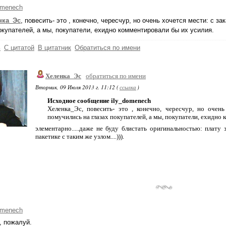
omenech
нка_Эс
, повесить- это , конечно, чересчур, но очень хочется мести: с 
окупателей, а мы, покупатели, ехидно комментировали бы их усилия.
ь
С цитатой
В цитатник
Обратиться по имени
Хеленка_Эс
обратиться по имени
Вторник, 09 Июля 2013 г. 11:12 (
ссылка
)
Исходное сообщение ily_domenech
Хеленка_Эс, повесить- это , конечно, чересчур, но очен
помучились на глазах покупателей, а мы, покупатели, ехидно
элементарно.....даже не буду блистать оригинальностью: плат
пакетике с таким же узлом....))).
omenech
, пожалуй.