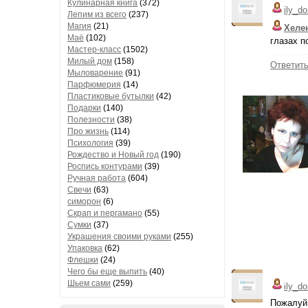
Кулинарная книга
(372)
ily_d
Лепим из всего
(237)
Магия
(21)
Хеле
Маё
(102)
глазах п
Мастер-класс
(1502)
Милый дом
(158)
Ответит
Мыловарение
(91)
Парфюмерия
(14)
Пластиковые бутылки
(42)
Подарки
(140)
Полезности
(38)
Про жизнь
(114)
Психология
(39)
Рождество и Новый год
(190)
Роспись контурами
(39)
Ручная работа
(604)
Свечи
(63)
симорон
(6)
Скрап и пергамано
(55)
Сумки
(37)
Украшения своими руками
(255)
Упаковка
(62)
Флешки
(24)
Чего бы еще выпить
(40)
Шьем сами
(259)
ily_d
Пожалуй