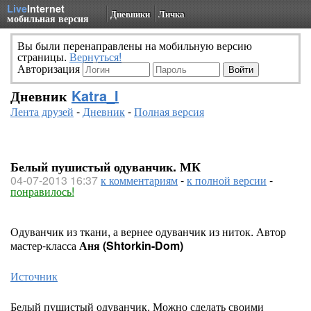
Live
Internet
Дневники
Личка
мобильная версия
Вы были перенаправлены на мобильную версию
страницы.
Вернуться!
Авторизация
Дневник
Katra_I
Лента друзей
-
Дневник
-
Полная версия
Белый пушистый одуванчик. МК
04-07-2013 16:37
к комментариям
-
к полной версии
-
понравилось!
Одуванчик из ткани, а вернее одуванчик из ниток. Автор
мастер-класса
Аня (Shtorkin-Dom)
Источник
Белый пушистый одуванчик. Можно сделать своими