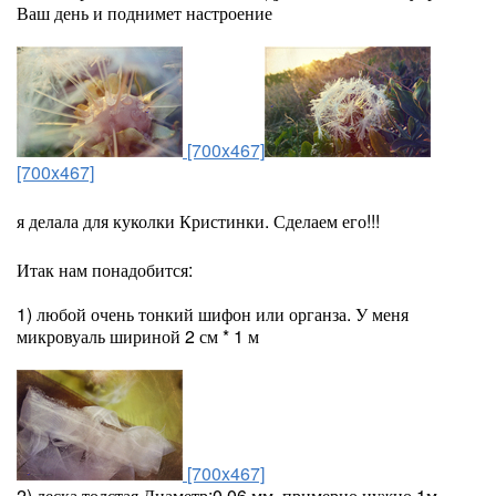
Ваш день и поднимет настроение
[700x467]
[700x467]
я делала для куколки Кристинки. Сделаем его!!!
Итак нам понадобится:
1) любой очень тонкий шифон или органза. У меня
микровуаль шириной 2 см * 1 м
[700x467]
2) леска толстая Диаметр:0.06 мм примерно нужно 1м