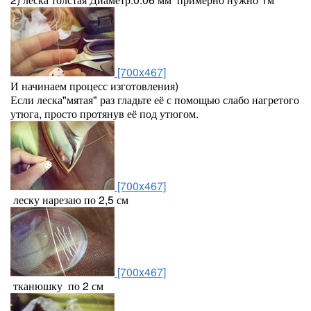
[700x467]
И начинаем процесс изготовления)
Если леска"мятая" раз гладьте её с помощью слабо нагретого
утюга, просто протянув её под утюгом.
[700x467]
леску нарезаю по 2,5 см
[700x467]
тканюшку по 2 см