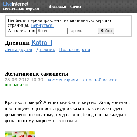
Live
Internet
Дневники
Личка
мобильная версия
Вы были перенаправлены на мобильную версию
страницы.
Вернуться!
Авторизация
Дневник
Katra_I
Лента друзей
-
Дневник
-
Полная версия
Желатиновые самоцветы
25-06-2013 10:30
к комментариям
-
к полной версии
-
понравилось!
Красиво, правда? А еще съедобно и вкусно! Хотя, конечно,
про пищевую ценность трудно сказать, красителей здесь
добавлено по-богатому, ну да ладно, блюдо не на каждый
день, поэтому закроем на это глаза...