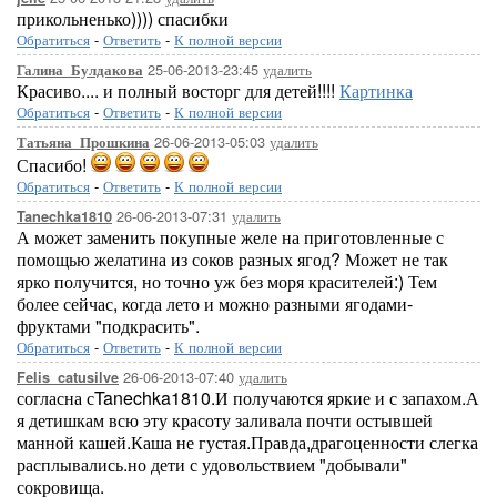
прикольненько)))) спасибки
Обратиться
-
Ответить
-
К полной версии
25-06-2013-23:45
удалить
Галина_Булдакова
Красиво.... и полный восторг для детей!!!!
Картинка
Обратиться
-
Ответить
-
К полной версии
26-06-2013-05:03
удалить
Татьяна_Прошкина
Спасибо!
Обратиться
-
Ответить
-
К полной версии
26-06-2013-07:31
удалить
Tanechka1810
А может заменить покупные желе на приготовленные с
помощью желатина из соков разных ягод? Может не так
ярко получится, но точно уж без моря красителей:) Тем
более сейчас, когда лето и можно разными ягодами-
фруктами "подкрасить".
Обратиться
-
Ответить
-
К полной версии
26-06-2013-07:40
удалить
Felis_catusilve
согласна сTanechka1810.И получаются яркие и с запахом.А
я детишкам всю эту красоту заливала почти остывшей
манной кашей.Каша не густая.Правда,драгоценности слегка
расплывались.но дети с удовольствием "добывали"
сокровища.