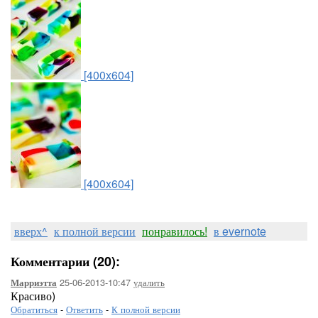
[400x604]
[400x604]
вверх^
к полной версии
понравилось!
в evernote
Комментарии (20):
25-06-2013-10:47
удалить
Марриэтта
Красиво)
Обратиться
-
Ответить
-
К полной версии