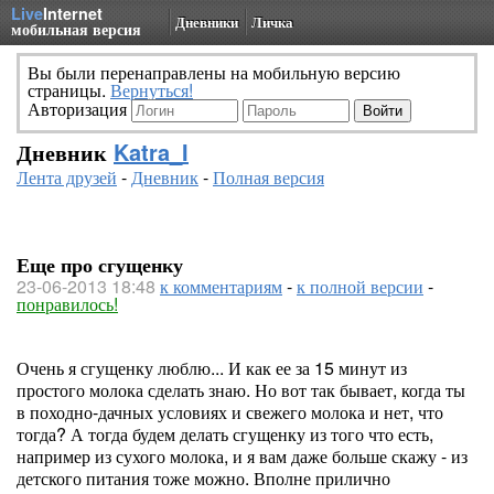
Live
Internet
Дневники
Личка
мобильная версия
Вы были перенаправлены на мобильную версию
страницы.
Вернуться!
Авторизация
Дневник
Katra_I
Лента друзей
-
Дневник
-
Полная версия
Еще про сгущенку
23-06-2013 18:48
к комментариям
-
к полной версии
-
понравилось!
Очень я сгущенку люблю... И как ее за 15 минут из
простого молока сделать знаю. Но вот так бывает, когда ты
в походно-дачных условиях и свежего молока и нет, что
тогда? А тогда будем делать сгущенку из того что есть,
например из сухого молока, и я вам даже больше скажу - из
детского питания тоже можно. Вполне прилично