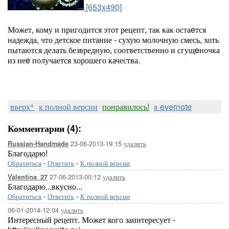
[653x490]
Может, кому и пригодится этот рецепт, так как остаeтся
надежда, что детское питание - сухую молочную смесь, хоть
пытаются делать безвредную, соответственно и сгущeночка
из неe получается хорошего качества.
вверх^
к полной версии
понравилось!
в evernote
Комментарии (4):
23-06-2013-19:15
удалить
Russian-Handmade
Благодарю!
Обратиться
-
Ответить
-
К полной версии
27-06-2013-00:12
удалить
Valentina_27
Благодарю...вкусно...
Обратиться
-
Ответить
-
К полной версии
06-01-2014-12:04
удалить
Интересный рецепт. Может кого заинтересует -