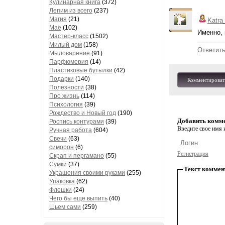
Кулинарная книга
(372)
Лепим из всего
(237)
Магия
(21)
Katra
Маё
(102)
Именно, 
Мастер-класс
(1502)
Милый дом
(158)
Ответит
Мыловарение
(91)
Парфюмерия
(14)
Пластиковые бутылки
(42)
Подарки
(140)
Комментироват
Полезности
(38)
Про жизнь
(114)
Психология
(39)
Рождество и Новый год
(190)
Добавить комм
Роспись контурами
(39)
Введите свое имя и
Ручная работа
(604)
Свечи
(63)
симорон
(6)
Регистрация
Скрап и пергамано
(55)
Сумки
(37)
Текст коммен
Украшения своими руками
(255)
Упаковка
(62)
Флешки
(24)
Чего бы еще выпить
(40)
Шьем сами
(259)