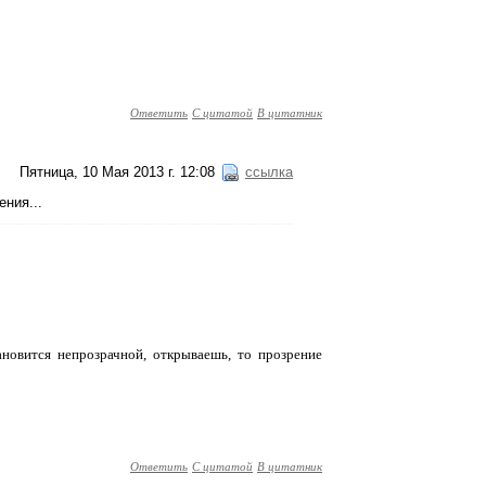
Ответить
С цитатой
В цитатник
Пятница, 10 Мая 2013 г. 12:08
ссылка
ения...
тановится непрозрачной, открываешь, то прозрение
Ответить
С цитатой
В цитатник