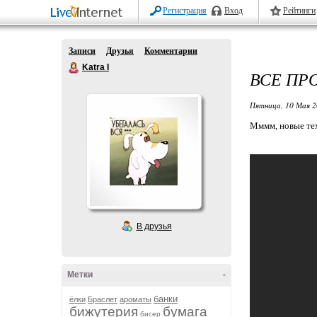
Регистрация
Вход
Рейтинги
Записи
Друзья
Комментарии
Katra I
ВСЕ ПР
Пятница, 10 Мая 2
Мммм, новые тех
В друзья
Метки
-
банки
ёлки
Браслет
ароматы
бижутерия
бумага
бисер