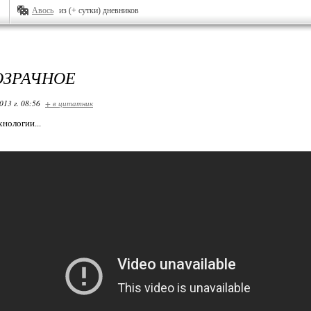
Авось
из (+ сутки) дневников
ОЗРАЧНОЕ
013 г. 08:56
+ в цитатник
нологии...