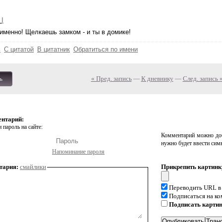
_I
именно! Щелкаешь замком - и ты в домике!
ь
С цитатой
В цитатник
Обратиться по имени
« Пред. запись
—
К дневнику
—
След. запись 
ь
ентарий:
 пароль на сайте:
Комментарий можно доб
нужно будет ввести сим
Напоминание пароля
тария:
смайлики
Прикрепить картинк
Переводить URL в
Подписаться на к
Подписать карти