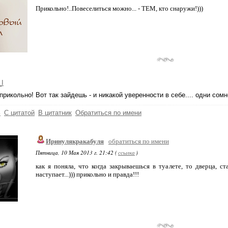
Прикольно!..Повеселиться можно... - ТЕМ, кто снаружи!)))
_I
прикольно! Вот так зайдешь - и никакой уверенности в себе.... одни сомн
ь
С цитатой
В цитатник
Обратиться по имени
Иринулякракабуля
обратиться по имени
Пятница, 10 Мая 2013 г. 21:42 (
ссылка
)
как я поняла, что когда закрываешься в туалете, то дверца, с
наступает...))) прикольно и правда!!!