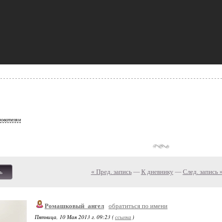
зователям
« Пред. запись
—
К дневнику
—
След. запись 
ь
Ромашковый_ангел
обратиться по имени
Пятница, 10 Мая 2013 г. 09:23 (
ссылка
)