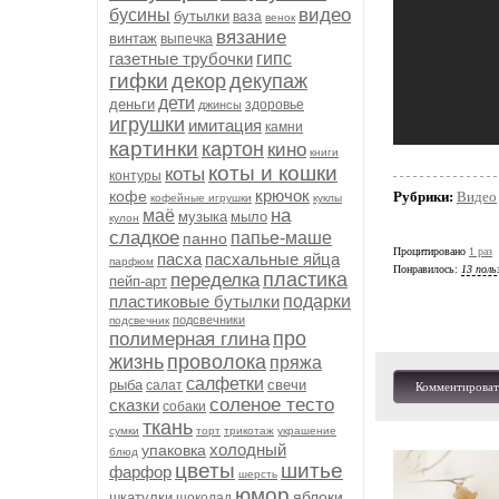
видео
бусины
бутылки
ваза
венок
вязание
винтаж
выпечка
газетные трубочки
гипс
гифки
декор
декупаж
дети
деньги
здоровье
джинсы
игрушки
имитация
камни
картинки
картон
кино
книги
коты и кошки
коты
контуры
крючок
кофе
Рубрики:
Видео
кофейные игрушки
куклы
на
маё
музыка
мыло
кулон
сладкое
папье-маше
панно
Процитировано
1 раз
пасха
пасхальные яйца
парфюм
Понравилось:
13 поль
пластика
переделка
пейп-арт
пластиковые бутылки
подарки
подсвечники
подсвечник
про
полимерная глина
жизнь
проволока
пряжа
салфетки
рыба
свечи
салат
Комментироват
соленое тесто
сказки
собаки
ткань
сумки
торт
трикотаж
украшение
холодный
упаковка
блюд
цветы
шитье
фарфор
шерсть
юмор
яблоки
шкатулки
шоколад