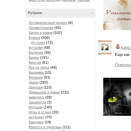
Рубрики
-
Антикризисный рецепт
(6)
Ароматерапия
(45)
Бисер и камни
(102)
Бумага
(506)
Из газет
(73)
Katra
Бутылки
(49)
Валяние
(36)
Еще как 
Видео
(191)
Винтаж
(61)
Ответит
Все из гипса
(48)
Вышивка
(10)
Вязание
(93)
Декор
(260)
Декупаж
(110)
Домашние и дикие
(232)
живопись
(28)
Заработок
(3)
Игрушки
(145)
Игры и отдых
(20)
интернет
(75)
Квиллинг
(19)
Красота и здоровье
(211)