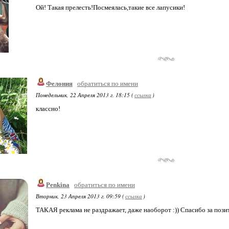
Ой! Такая прелесть!Посмеялась,такие все лапусики!
Фелония
обратиться по имени
Понедельник, 22 Апреля 2013 г. 18:15 (
ссылка
)
классно!
Penkina
обратиться по имени
Вторник, 23 Апреля 2013 г. 09:59 (
ссылка
)
ТАКАЯ реклама не раздражает, даже наоборот :)) Спасибо за пози