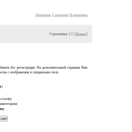
Ответить
С цитатой
В цитатник
»
Страницы:
[1] [
Новые
]
авить без регистрации. На дополнительной странице Вам
волы с изображения в специальное поле.
у:
 ссылку
омментарии
нку