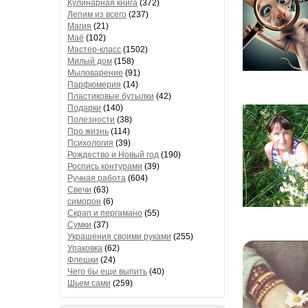
Кулинарная книга
(372)
Лепим из всего
(237)
Магия
(21)
Маё
(102)
Мастер-класс
(1502)
Милый дом
(158)
Мыловарение
(91)
Парфюмерия
(14)
Пластиковые бутылки
(42)
Подарки
(140)
Полезности
(38)
Про жизнь
(114)
Психология
(39)
Рождество и Новый год
(190)
Роспись контурами
(39)
Ручная работа
(604)
Свечи
(63)
симорон
(6)
Скрап и пергамано
(55)
Сумки
(37)
Украшения своими руками
(255)
Упаковка
(62)
Флешки
(24)
Чего бы еще выпить
(40)
Шьем сами
(259)