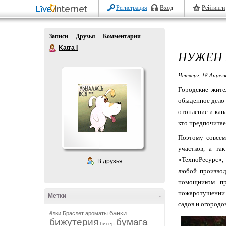
Регистрация
Вход
Рейтинги
Записи
Друзья
Комментарии
Katra I
НУЖЕН 
Четверг, 18 Апреля
Городские жите
обыденное дело п
отопление и кан
кто предпочитае
Поэтому совсем
участков, а та
«ТехноРесурс»,
В друзья
любой производ
помощником пр
пожаротушении. 
Метки
-
садов и огородо
банки
ёлки
Браслет
ароматы
бижутерия
бумага
бисер