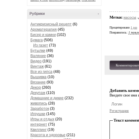
Рубрики
-
Метки:
насосы
Антикризисный рецепт
(6)
Процитировано
1 раз
Ароматерапия
(45)
Понравилось:
1 польз
Бисер и камни
(102)
Бумага
(506)
Из газет
(73)
Бутылки
(49)
Валяние
(36)
Видео
(191)
Комментироват
Винтаж
(61)
Все из гипса
(48)
Вышивка
(10)
Вязание
(93)
Декор
(260)
Добавить комм
Декупаж
(110)
Введите свое имя и
Домашние и дикие
(232)
живопись
(28)
Заработок
(3)
Регистрация
Игрушки
(145)
Игры и отдых
(20)
Текст коммен
интернет
(75)
Квиллинг
(19)
Красота и здоровье
(211)