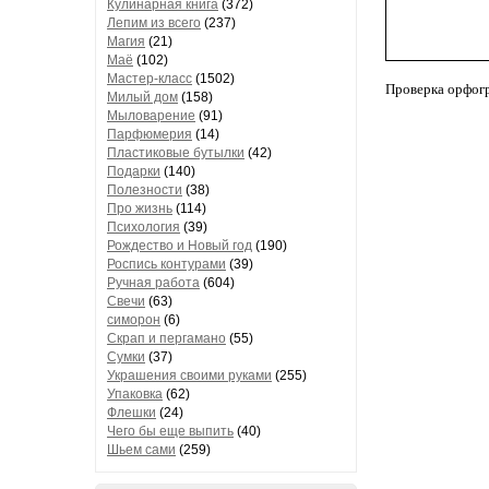
Кулинарная книга
(372)
Лепим из всего
(237)
Магия
(21)
Маё
(102)
Мастер-класс
(1502)
Проверка орфог
Милый дом
(158)
Мыловарение
(91)
Парфюмерия
(14)
Пластиковые бутылки
(42)
Подарки
(140)
Полезности
(38)
Про жизнь
(114)
Психология
(39)
Рождество и Новый год
(190)
Роспись контурами
(39)
Ручная работа
(604)
Свечи
(63)
симорон
(6)
Скрап и пергамано
(55)
Сумки
(37)
Украшения своими руками
(255)
Упаковка
(62)
Флешки
(24)
Чего бы еще выпить
(40)
Шьем сами
(259)