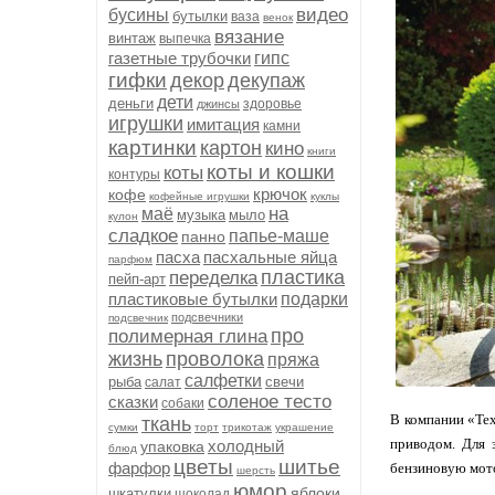
видео
бусины
бутылки
ваза
венок
вязание
винтаж
выпечка
газетные трубочки
гипс
гифки
декор
декупаж
дети
деньги
здоровье
джинсы
игрушки
имитация
камни
картинки
картон
кино
книги
коты и кошки
коты
контуры
крючок
кофе
кофейные игрушки
куклы
на
маё
музыка
мыло
кулон
сладкое
папье-маше
панно
пасха
пасхальные яйца
парфюм
пластика
переделка
пейп-арт
пластиковые бутылки
подарки
подсвечники
подсвечник
про
полимерная глина
жизнь
проволока
пряжа
салфетки
рыба
свечи
салат
соленое тесто
сказки
собаки
В компании «Те
ткань
сумки
торт
трикотаж
украшение
приводом. Для 
холодный
упаковка
блюд
цветы
шитье
фарфор
бензиновую мото
шерсть
юмор
яблоки
шкатулки
шоколад