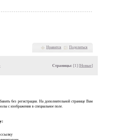
Нравится
Поделиться
»
Страницы:
[1] [
Новые
]
авить без регистрации. На дополнительной странице Вам
волы с изображения в специальное поле.
у:
 ссылку
омментарии