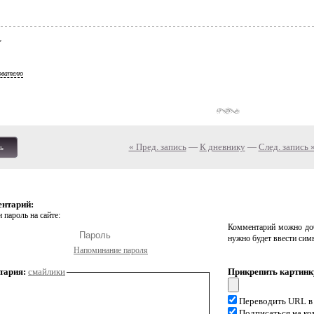
ователю
« Пред. запись
—
К дневнику
—
След. запись 
ь
ентарий:
 пароль на сайте:
Комментарий можно доб
нужно будет ввести сим
Напоминание пароля
тария:
смайлики
Прикрепить картинк
Переводить URL в
Подписаться на к