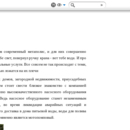
им современный мегаполис, и для них совершенно
е свет, повернул ручку крана - вот тебе вода. И про
льные услуги. Все совсем не так происходит с теми,
ью ложатся на их плечи
х домов, загородной недвижимости, приусадебных
м стоит свести близкое знакомство с компанией
енно высококачественного насосного оборудования
 Ведь насосное оборудование станет незаменимым
и, во время ликвидации аварийных ситуаций и
то доставка в дома питьевой воды, воды для полива
омненно является мотопомповый.