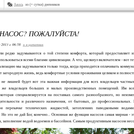
Авось
из (+ сутки) дневников
НАСОС? ПОЖАЛУЙСТА!
 2013 г. 06:58
+ в цитатник
ли редко задумываются о той степени комфорта, который предоставляет 
ользоваться всеми благами цивилизации. А что, щелкнул включателем - вот теб
ализацию мы задумываемся только тогда, когда приходится оплачивать коммуна
т загородную жизнь, ведь комфортные условия проживания целиком и полност
 не лишней будет вот эта важная информация для всех владельцев частны
к же владельцев больших и малых производственных помещений. Им все
 которая специализируется на поставках самого разнообразного, но неизм
ительности и различного назначения, от бытовых, до профессиональных.
и перекачке технических жидкостей, затоплениях паводковыми водам
Но это не дай Бог, конечно... Основная же функция насосов самая мирная - э
в, заполнение водой водоемов и бассейнов. Самым продуктивным насосом нес