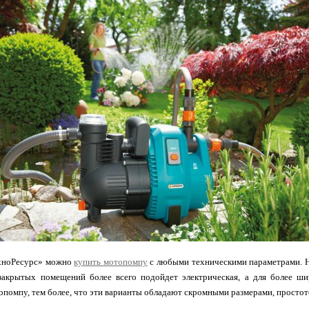
хноРесурс» можно
купить мотопомпу
с любыми техническими параметрами. Н
закрытых помещений более всего подойдет электрическая, а для более ш
помпу, тем более, что эти варианты обладают скромными размерами, простото